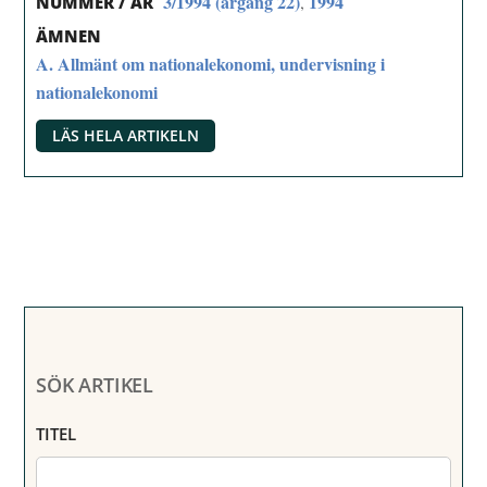
3/1994 (årgång 22)
1994
,
NUMMER / ÅR
ÄMNEN
A. Allmänt om nationalekonomi, undervisning i
nationalekonomi
LÄS HELA ARTIKELN
SÖK ARTIKEL
TITEL