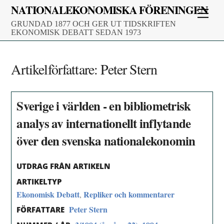
Skip
NATIONALEKONOMISKA FÖRENINGEN
Men
to
GRUNDAD 1877 OCH GER UT TIDSKRIFTEN
content
EKONOMISK DEBATT SEDAN 1973
Artikelförfattare:
Peter Stern
Sverige i världen - en bibliometrisk
analys av internationellt inflytande
över den svenska nationalekonomin
UTDRAG FRÅN ARTIKELN
ARTIKELTYP
Ekonomisk Debatt
Repliker och kommentarer
,
Peter Stern
FÖRFATTARE