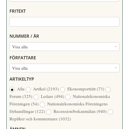
FRITEXT
NUMMER / ÅR
N
Visa alla
U
FÖRFATTARE
M
F
Visa alla
M
Ö
E
ARTIKELTYP
R
R
Alla
Artikel
(2193)
Ekonomporträtt
(73)
F
/
Forum
(325)
Ledare
(494)
Nationalekonomiska
A
Å
Föreningen
(54)
Nationalekonomiska Föreningens
T
R
förhandlingar
(122)
Recension/bokanmälan
(940)
T
Repliker och kommentarer
(1032)
A
R