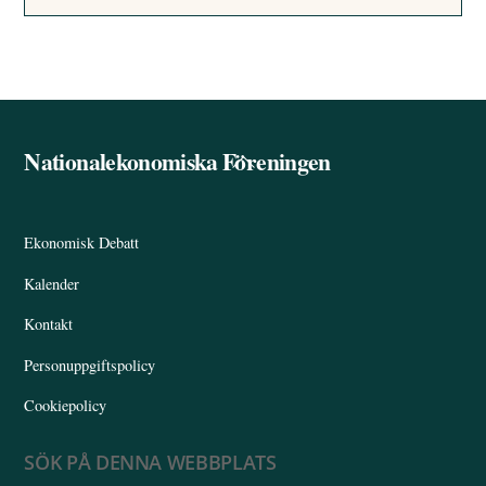
Nationalekonomiska Föreningen
Back
To
Top
Ekonomisk Debatt
Kalender
Kontakt
Personuppgiftspolicy
Cookiepolicy
SÖK PÅ DENNA WEBBPLATS