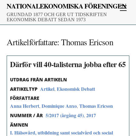
Skip
NATIONALEKONOMISKA FÖRENINGEN
Men
to
GRUNDAD 1877 OCH GER UT TIDSKRIFTEN
content
EKONOMISK DEBATT SEDAN 1973
Artikelförfattare:
Thomas Ericson
Därför vill 40-talisterna jobba efter 65
UTDRAG FRÅN ARTIKELN
Artikel
Ekonomisk Debatt
,
ARTIKELTYP
FÖRFATTARE
Anna Herbert
Dominique Anxo
Thomas Ericson
,
,
5/2017 (årgång 45)
2017
,
NUMMER / ÅR
ÄMNEN
I. Hälsovård, utbildning samt socialvård och social