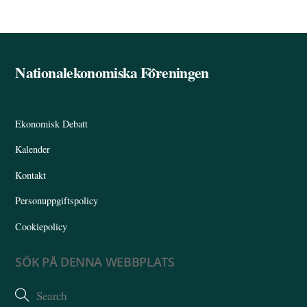
Nationalekonomiska Föreningen
Back
To
Top
Ekonomisk Debatt
Kalender
Kontakt
Personuppgiftspolicy
Cookiepolicy
SÖK PÅ DENNA WEBBPLATS