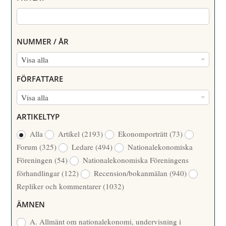
NUMMER / ÅR
N
Visa alla
U
FÖRFATTARE
M
F
Visa alla
M
Ö
E
ARTIKELTYP
R
R
Alla
Artikel
(2193)
Ekonomporträtt
(73)
F
/
Forum
(325)
Ledare
(494)
Nationalekonomiska
A
Å
Föreningen
(54)
Nationalekonomiska Föreningens
T
R
förhandlingar
(122)
Recension/bokanmälan
(940)
T
Repliker och kommentarer
(1032)
A
R
ÄMNEN
E
A. Allmänt om nationalekonomi, undervisning i