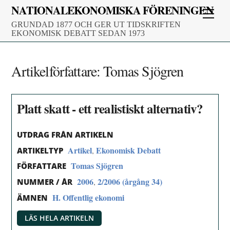
Skip
NATIONALEKONOMISKA FÖRENINGEN
Men
to
GRUNDAD 1877 OCH GER UT TIDSKRIFTEN
content
EKONOMISK DEBATT SEDAN 1973
Artikelförfattare:
Tomas Sjögren
Platt skatt - ett realistiskt alternativ?
UTDRAG FRÅN ARTIKELN
Artikel
Ekonomisk Debatt
,
ARTIKELTYP
Tomas Sjögren
FÖRFATTARE
2006
2/2006 (årgång 34)
,
NUMMER / ÅR
H. Offentlig ekonomi
ÄMNEN
LÄS HELA ARTIKELN