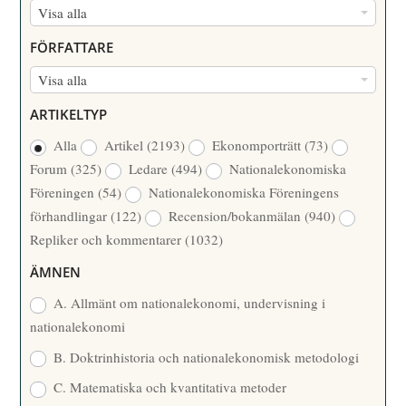
N
Visa alla
U
FÖRFATTARE
M
F
Visa alla
M
Ö
E
ARTIKELTYP
R
R
Alla
Artikel
(2193)
Ekonomporträtt
(73)
F
/
Forum
(325)
Ledare
(494)
Nationalekonomiska
A
Å
Föreningen
(54)
Nationalekonomiska Föreningens
T
R
förhandlingar
(122)
Recension/bokanmälan
(940)
T
Repliker och kommentarer
(1032)
A
R
ÄMNEN
E
A. Allmänt om nationalekonomi, undervisning i
nationalekonomi
B. Doktrinhistoria och nationalekonomisk metodologi
C. Matematiska och kvantitativa metoder