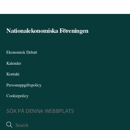
Nationalekonomiska Föreningen
Back
To
Top
Ekonomisk Debatt
Kalender
Kontakt
Personuppgiftspolicy
Cookiepolicy
SÖK PÅ DENNA WEBBPLATS