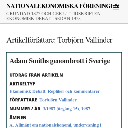
Skip
NATIONALEKONOMISKA FÖRENINGEN
Men
to
GRUNDAD 1877 OCH GER UT TIDSKRIFTEN
content
EKONOMISK DEBATT SEDAN 1973
Artikelförfattare:
Torbjörn Vallinder
Adam Smiths genombrott i Sverige
UTDRAG FRÅN ARTIKELN
ARTIKELTYP
Ekonomisk Debatt
Repliker och kommentarer
,
Torbjörn Vallinder
FÖRFATTARE
3/1987 (årgång 15)
1987
,
NUMMER / ÅR
ÄMNEN
A. Allmänt om nationalekonomi, undervisning i