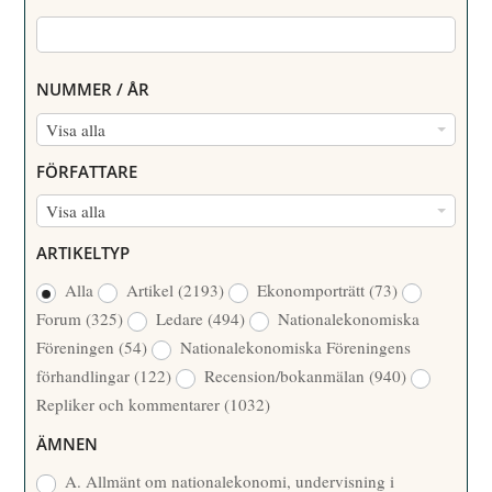
NUMMER / ÅR
N
Visa alla
U
FÖRFATTARE
M
F
Visa alla
M
Ö
E
ARTIKELTYP
R
R
Alla
Artikel
(2193)
Ekonomporträtt
(73)
F
/
Forum
(325)
Ledare
(494)
Nationalekonomiska
A
Å
Föreningen
(54)
Nationalekonomiska Föreningens
T
R
förhandlingar
(122)
Recension/bokanmälan
(940)
T
Repliker och kommentarer
(1032)
A
R
ÄMNEN
E
A. Allmänt om nationalekonomi, undervisning i