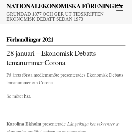
Skip
NATIONALEKONOMISKA FÖRENINGEN
Men
to
GRUNDAD 1877 OCH GER UT TIDSKRIFTEN
content
EKONOMISK DEBATT SEDAN 1973
Förhandlingar 2021
28 januari – Ekonomisk Debatts
temanummer Corona
På årets första medlemsmöte presenterades Ekonomisk Debatts
temanummer om Corona.
Se mötet
här
.
Karolina Ekholm
presenterade
Långsiktiga konsekvenser av
ekonomisk politik i spåren av coronakrisen.