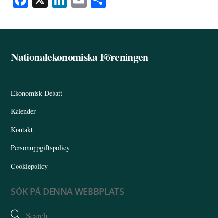
ce
nk
m
el
bo
ed
ail
a
ok
In
Nationalekonomiska Föreningen
Back
To
Top
Ekonomisk Debatt
Kalender
Kontakt
Personuppgiftspolicy
Cookiepolicy
SÖK PÅ DENNA WEBBPLATS