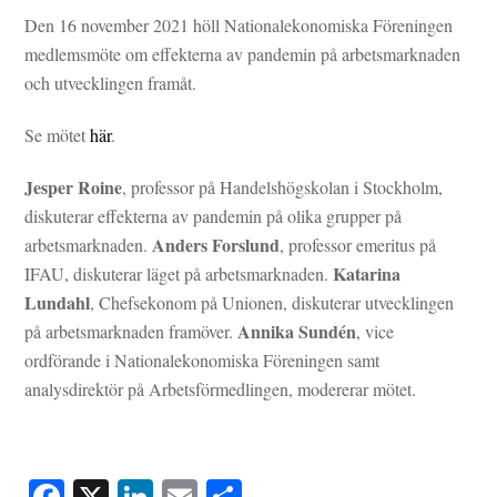
Den 16 november 2021 höll Nationalekonomiska Föreningen
medlemsmöte om effekterna av pandemin på arbetsmarknaden
och utvecklingen framåt.
Se mötet
här
.
Jesper Roine
, professor på Handelshögskolan i Stockholm,
diskuterar effekterna av pandemin på olika grupper på
Anders Forslund
arbetsmarknaden.
, professor emeritus på
Katarina
IFAU, diskuterar läget på arbetsmarknaden.
Lundahl
, Chefsekonom på Unionen, diskuterar utvecklingen
Annika Sundén
på arbetsmarknaden framöver.
, vice
ordförande i Nationalekonomiska Föreningen samt
analysdirektör på Arbetsförmedlingen, modererar mötet.
Fa
X
Li
E
D