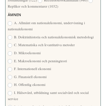
förhandlingar
(122)
Recension/bokanmälan
(940)
T
Repliker och kommentarer
(1032)
A
R
ÄMNEN
E
A. Allmänt om nationalekonomi, undervisning i
nationalekonomi
B. Doktrinhistoria och nationalekonomisk metodologi
C. Matematiska och kvantitativa metoder
D. Mikroekonomi
E. Makroekonomi och penningteori
F. Internationell ekonomi
G. Finansiell ekonomi
H. Offentlig ekonomi
I. Hälsovård, utbildning samt socialvård och social
service