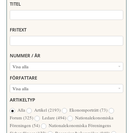
TITEL
FRITEXT
NUMMER / ÅR
N
Visa alla
U
FÖRFATTARE
M
F
Visa alla
M
Ö
E
ARTIKELTYP
R
R
Alla
Artikel
(2193)
Ekonomporträtt
(73)
F
/
Forum
(325)
Ledare
(494)
Nationalekonomiska
A
Å
Föreningen
(54)
Nationalekonomiska Föreningens
T
R