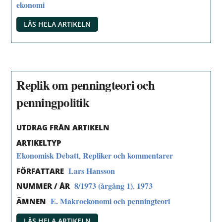
ekonomi
LÄS HELA ARTIKELN
Replik om penningteori och
penningpolitik
UTDRAG FRÅN ARTIKELN
ARTIKELTYP
Ekonomisk Debatt
Repliker och kommentarer
,
Lars Hansson
FÖRFATTARE
8/1973 (årgång 1)
1973
,
NUMMER / ÅR
E. Makroekonomi och penningteori
ÄMNEN
LÄS HELA ARTIKELN