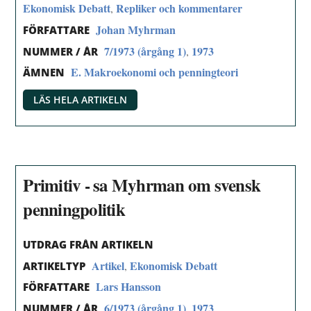
Ekonomisk Debatt
Repliker och kommentarer
,
Johan Myhrman
FÖRFATTARE
7/1973 (årgång 1)
1973
,
NUMMER / ÅR
E. Makroekonomi och penningteori
ÄMNEN
LÄS HELA ARTIKELN
Primitiv - sa Myhrman om svensk
penningpolitik
UTDRAG FRÅN ARTIKELN
Artikel
Ekonomisk Debatt
,
ARTIKELTYP
Lars Hansson
FÖRFATTARE
6/1973 (årgång 1)
1973
,
NUMMER / ÅR