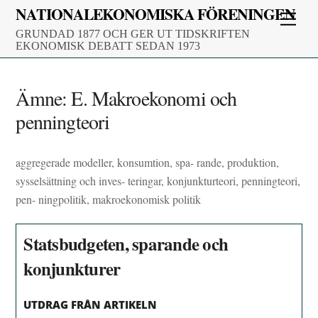
Skip
NATIONALEKONOMISKA FÖRENINGEN
Men
to
GRUNDAD 1877 OCH GER UT TIDSKRIFTEN
content
EKONOMISK DEBATT SEDAN 1973
Ämne:
E. Makroekonomi och
penningteori
aggregerade modeller, konsumtion, spa- rande, produktion,
sysselsättning och inves- teringar, konjunkturteori, penningteori,
pen- ningpolitik, makroekonomisk politik
Statsbudgeten, sparande och
konjunkturer
UTDRAG FRÅN ARTIKELN