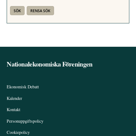
Nationalekonomiska Föreningen
Back
To
Top
Ekonomisk Debatt
Kalender
Kontakt
Personuppgiftspolicy
Cookiepolicy