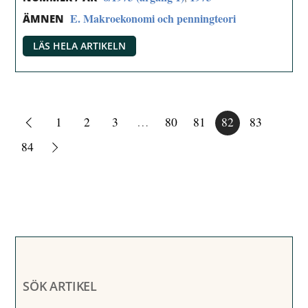
E. Makroekonomi och penningteori
ÄMNEN
LÄS HELA ARTIKELN
1
2
3
…
80
81
82
83
84
SÖK ARTIKEL