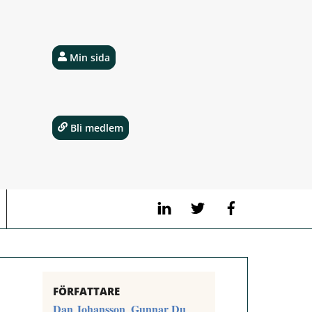
Min sida
Bli medlem
LinkedIn
Twitter
Facebook
FÖRFATTARE
Dan Johansson
Gunnar Du
,