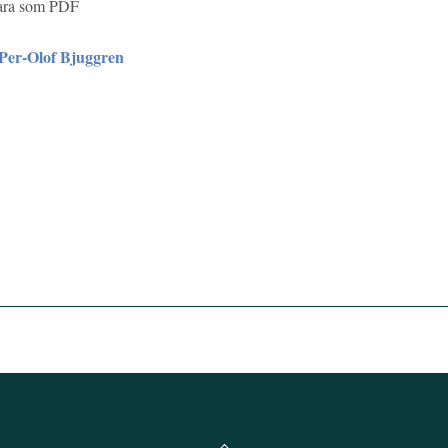
bara som PDF
Per-Olof Bjuggren
Back