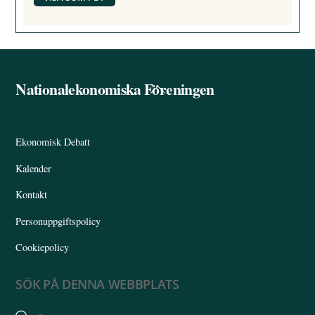
Nationalekonomiska Föreningen
Back
To
Top
Ekonomisk Debatt
Kalender
Kontakt
Personuppgiftspolicy
Cookiepolicy
SÖK PÅ DENNA WEBBPLATS