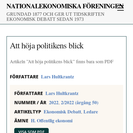
Skip
NATIONALEKONOMISKA FÖRENINGEN
Men
to
GRUNDAD 1877 OCH GER UT TIDSKRIFTEN
content
EKONOMISK DEBATT SEDAN 1973
Att höja politikens blick
Artikeln ”Att höja politikens blick” finns bara som PDF
Lars Hultkrantz
FÖRFATTARE
Lars Hultkrantz
FÖRFATTARE
2022
2/2022 (årgång 50)
,
NUMMER / ÅR
Ekonomisk Debatt
Ledare
,
ARTIKELTYP
H. Offentlig ekonomi
ÄMNE
VISA SOM PDF