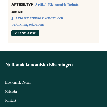
Artikel
Ekonomisk Debatt
,
ARTIKELTYP
ÄMNE
J. Arbetsmarknadsekonomi och
befolkningsekonomi
VISA SOM PDF
Nationalekonomiska Föreningen
Back
To
Top
Ekonomisk Debatt
Kalender
Kontakt