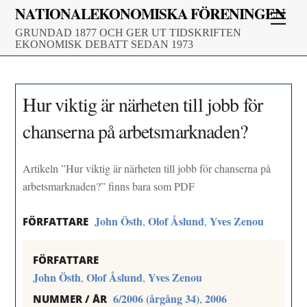
Skip
NATIONALEKONOMISKA FÖRENINGEN
Men
to
GRUNDAD 1877 OCH GER UT TIDSKRIFTEN
content
EKONOMISK DEBATT SEDAN 1973
Hur viktig är närheten till jobb för
chanserna på arbetsmarknaden?
Artikeln ”Hur viktig är närheten till jobb för chanserna på
arbetsmarknaden?” finns bara som PDF
John Östh
Olof Åslund
Yves Zenou
,
,
FÖRFATTARE
FÖRFATTARE
John Östh
Olof Åslund
Yves Zenou
,
,
6/2006 (årgång 34)
2006
,
NUMMER / ÅR