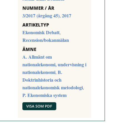
NUMMER / ÅR
3/2017 (årgång 45)
2017
,
ARTIKELTYP
Ekonomisk Debatt
,
Recension/bokanmälan
ÄMNE
A. Allmänt om
nationalekonomi, undervisning i
nationalekonomi
B.
,
Doktrinhistoria och
nationalekonomisk metodologi
,
P. Ekonomiska system
VISA SOM PDF