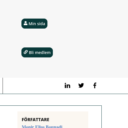
Min sida
Bli medlem
LinkedIn
Twitter
Facebook
FÖRFATTARE
Monir Elias Bounadi