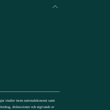
Back
To
Top
jar studier inom nationalekonomi samt
föredrag, diskussioner och utgivande av