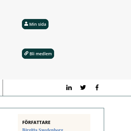
Min sida
Bli medlem
LinkedIn
Twitter
Facebook
FÖRFATTARE
Birgitta Swedenborg