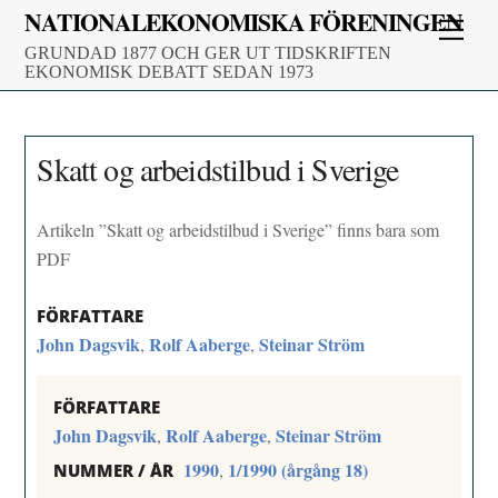
Skip
NATIONALEKONOMISKA FÖRENINGEN
Men
to
GRUNDAD 1877 OCH GER UT TIDSKRIFTEN
content
EKONOMISK DEBATT SEDAN 1973
Skatt og arbeidstilbud i Sverige
Artikeln ”Skatt og arbeidstilbud i Sverige” finns bara som
PDF
FÖRFATTARE
John Dagsvik
Rolf Aaberge
Steinar Ström
,
,
FÖRFATTARE
John Dagsvik
Rolf Aaberge
Steinar Ström
,
,
1990
1/1990 (årgång 18)
,
NUMMER / ÅR