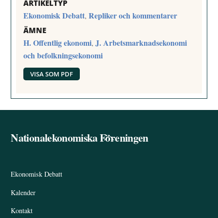
ARTIKELTYP
Ekonomisk Debatt
Repliker och kommentarer
,
ÄMNE
H. Offentlig ekonomi
J. Arbetsmarknadsekonomi
,
och befolkningsekonomi
VISA SOM PDF
Nationalekonomiska Föreningen
Back
To
Top
Ekonomisk Debatt
Kalender
Kontakt