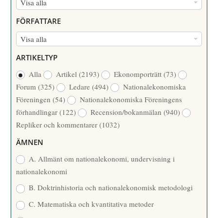
N
Visa alla
U
FÖRFATTARE
M
F
Visa alla
M
Ö
E
ARTIKELTYP
R
R
Alla
Artikel
(2193)
Ekonomporträtt
(73)
F
/
Forum
(325)
Ledare
(494)
Nationalekonomiska
A
Å
Föreningen
(54)
Nationalekonomiska Föreningens
T
R
förhandlingar
(122)
Recension/bokanmälan
(940)
T
Repliker och kommentarer
(1032)
A
R
ÄMNEN
E
A. Allmänt om nationalekonomi, undervisning i
nationalekonomi
B. Doktrinhistoria och nationalekonomisk metodologi
C. Matematiska och kvantitativa metoder