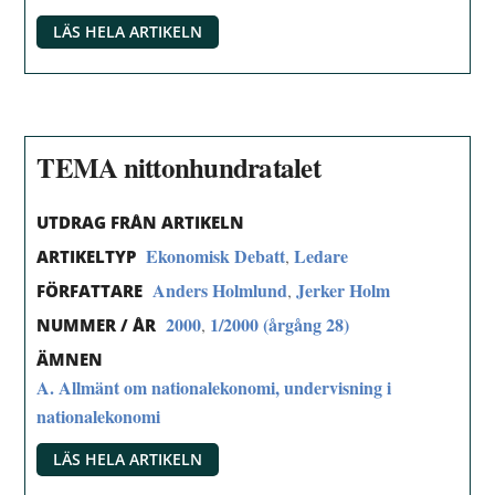
LÄS HELA ARTIKELN
TEMA nittonhundratalet
UTDRAG FRÅN ARTIKELN
Ekonomisk Debatt
Ledare
,
ARTIKELTYP
Anders Holmlund
Jerker Holm
,
FÖRFATTARE
2000
1/2000 (årgång 28)
,
NUMMER / ÅR
ÄMNEN
A. Allmänt om nationalekonomi, undervisning i
nationalekonomi
LÄS HELA ARTIKELN