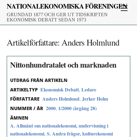
Skip
NATIONALEKONOMISKA FÖRENINGEN
Men
to
GRUNDAD 1877 OCH GER UT TIDSKRIFTEN
content
EKONOMISK DEBATT SEDAN 1973
Artikelförfattare:
Anders Holmlund
Nittonhundratalet och marknaden
UTDRAG FRÅN ARTIKELN
Ekonomisk Debatt
Ledare
,
ARTIKELTYP
Anders Holmlund
Jerker Holm
,
FÖRFATTARE
2000
1/2000 (årgång 28)
,
NUMMER / ÅR
ÄMNEN
A. Allmänt om nationalekonomi, undervisning i
nationalekonomi
S. Andra frågor, kulturekonomi
,