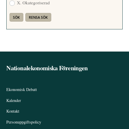
X. Okategoriserad
Nationalekonomiska Föreningen
Back
To
Top
Ekonomisk Debatt
Kalender
Kontakt
Personuppgiftspolicy