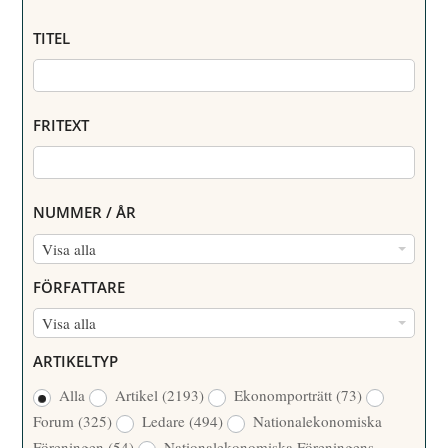
TITEL
FRITEXT
NUMMER / ÅR
N
Visa alla
U
FÖRFATTARE
M
F
Visa alla
M
Ö
E
ARTIKELTYP
R
R
Alla
Artikel
(2193)
Ekonomporträtt
(73)
F
/
Forum
(325)
Ledare
(494)
Nationalekonomiska
A
Å
Föreningen
(54)
Nationalekonomiska Föreningens