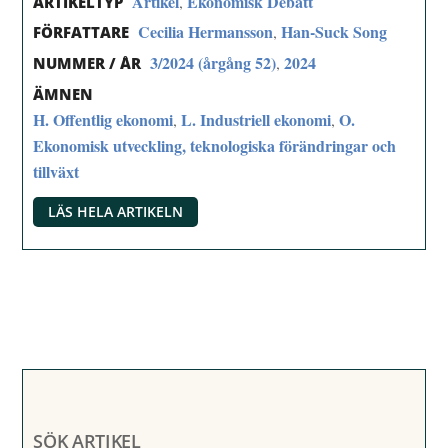
Artikel
Ekonomisk Debatt
,
ARTIKELTYP
Cecilia Hermansson
Han-Suck Song
,
FÖRFATTARE
3/2024 (årgång 52)
2024
,
NUMMER / ÅR
ÄMNEN
H. Offentlig ekonomi
L. Industriell ekonomi
O.
,
,
Ekonomisk utveckling, teknologiska förändringar och
tillväxt
LÄS HELA ARTIKELN
SÖK ARTIKEL