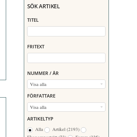
SÖK ARTIKEL
TITEL
FRITEXT
NUMMER / ÅR
N
Visa alla
U
FÖRFATTARE
M
F
Visa alla
M
Ö
E
ARTIKELTYP
R
R
Alla
Artikel
(2193)
F
/