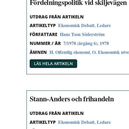
Fördelningspolitik vid skiljevägen
UTDRAG FRÅN ARTIKELN
Ekonomisk Debatt
Ledare
,
ARTIKELTYP
Hans Tson Söderström
FÖRFATTARE
7/1978 (årgång 6)
1978
,
NUMMER / ÅR
H. Offentlig ekonomi
O. Ekonomisk utvec
,
ÄMNEN
LÄS HELA ARTIKELN
Stann-Anders och frihandeln
UTDRAG FRÅN ARTIKELN
Ekonomisk Debatt
Ledare
,
ARTIKELTYP