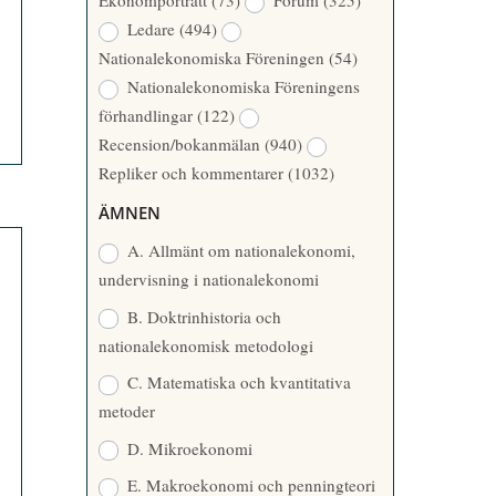
Ekonomporträtt
(73)
Forum
(325)
A
Å
Ledare
(494)
T
R
Nationalekonomiska Föreningen
(54)
T
Nationalekonomiska Föreningens
A
förhandlingar
(122)
R
Recension/bokanmälan
(940)
E
Repliker och kommentarer
(1032)
ÄMNEN
A. Allmänt om nationalekonomi,
undervisning i nationalekonomi
B. Doktrinhistoria och
nationalekonomisk metodologi
C. Matematiska och kvantitativa
metoder
D. Mikroekonomi
E. Makroekonomi och penningteori