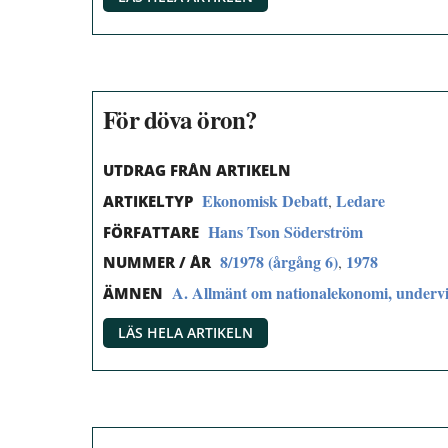
För döva öron?
UTDRAG FRÅN ARTIKELN
Ekonomisk Debatt
Ledare
,
ARTIKELTYP
Hans Tson Söderström
FÖRFATTARE
8/1978 (årgång 6)
1978
,
NUMMER / ÅR
A. Allmänt om nationalekonomi, undervi
ÄMNEN
LÄS HELA ARTIKELN