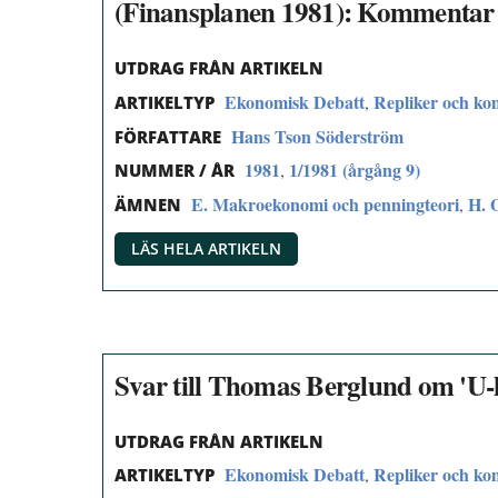
(Finansplanen 1981): Kommentar 
UTDRAG FRÅN ARTIKELN
Ekonomisk Debatt
Repliker och k
,
ARTIKELTYP
Hans Tson Söderström
FÖRFATTARE
1981
1/1981 (årgång 9)
,
NUMMER / ÅR
E. Makroekonomi och penningteori
H. 
,
ÄMNEN
LÄS HELA ARTIKELN
Svar till Thomas Berglund om 'U-
UTDRAG FRÅN ARTIKELN
Ekonomisk Debatt
Repliker och k
,
ARTIKELTYP