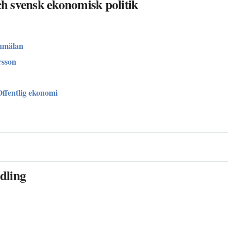
h svensk ekonomisk politik
nmälan
rsson
Offentlig ekonomi
dling