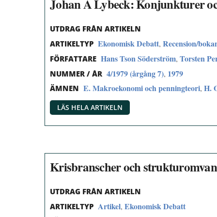
Johan A Lybeck: Konjunkturer oc
UTDRAG FRÅN ARTIKELN
Ekonomisk Debatt
Recension/boka
,
ARTIKELTYP
Hans Tson Söderström
Torsten Pe
,
FÖRFATTARE
4/1979 (årgång 7)
1979
,
NUMMER / ÅR
E. Makroekonomi och penningteori
H. 
,
ÄMNEN
LÄS HELA ARTIKELN
Krisbranscher och strukturomvan
UTDRAG FRÅN ARTIKELN
Artikel
Ekonomisk Debatt
,
ARTIKELTYP