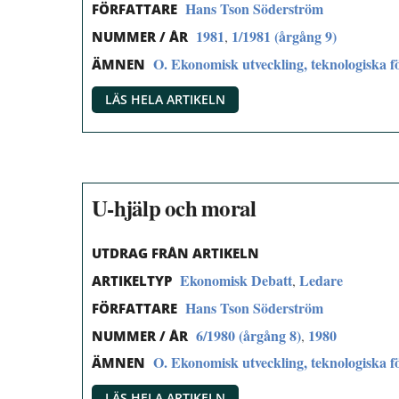
Hans Tson Söderström
FÖRFATTARE
1981
1/1981 (årgång 9)
,
NUMMER / ÅR
O. Ekonomisk utveckling, teknologiska fö
ÄMNEN
LÄS HELA ARTIKELN
U-hjälp och moral
UTDRAG FRÅN ARTIKELN
Ekonomisk Debatt
Ledare
,
ARTIKELTYP
Hans Tson Söderström
FÖRFATTARE
6/1980 (årgång 8)
1980
,
NUMMER / ÅR
O. Ekonomisk utveckling, teknologiska fö
ÄMNEN
LÄS HELA ARTIKELN