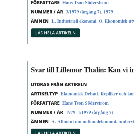
Hans Tson Söderström
FÖRFATTARE
3/1979 (årgång 7)
1979
,
NUMMER / ÅR
L. Industriell ekonomi
O. Ekonomisk utve
,
ÄMNEN
LÄS HELA ARTIKELN
Svar till Lillemor Thalin: Kan vi i
UTDRAG FRÅN ARTIKELN
Ekonomisk Debatt
Repliker och k
,
ARTIKELTYP
Hans Tson Söderström
FÖRFATTARE
1979
1/1979 (årgång 7)
,
NUMMER / ÅR
A. Allmänt om nationalekonomi, undervi
ÄMNEN
LÄS HELA ARTIKELN