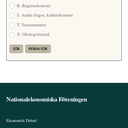
R. Regionekonomi
S. Andra frågor, kulturekonomi
T. Temanummer
X. Okategoriserad
Nationalekonomiska Föreningen
Back
To
Top
Ekonomisk Debatt