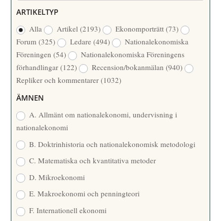
Ö
E
ARTIKELTYP
R
R
Alla
Artikel
(2193)
Ekonomporträtt
(73)
F
/
Forum
(325)
Ledare
(494)
Nationalekonomiska
A
Å
Föreningen
(54)
Nationalekonomiska Föreningens
T
R
förhandlingar
(122)
Recension/bokanmälan
(940)
T
Repliker och kommentarer
(1032)
A
R
ÄMNEN
E
A. Allmänt om nationalekonomi, undervisning i
nationalekonomi
B. Doktrinhistoria och nationalekonomisk metodologi
C. Matematiska och kvantitativa metoder
D. Mikroekonomi
E. Makroekonomi och penningteori
F. Internationell ekonomi