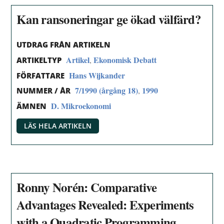
Kan ransoneringar ge ökad välfärd?
UTDRAG FRÅN ARTIKELN
Artikel
Ekonomisk Debatt
,
ARTIKELTYP
Hans Wijkander
FÖRFATTARE
7/1990 (årgång 18)
1990
,
NUMMER / ÅR
D. Mikroekonomi
ÄMNEN
LÄS HELA ARTIKELN
Ronny Norén: Comparative
Advantages Revealed: Experiments
with a Quadratic Programming