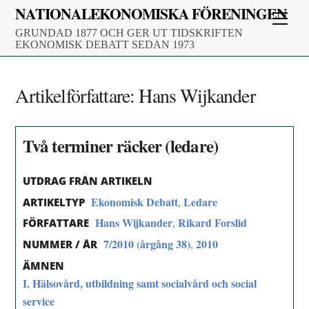
Skip
NATIONALEKONOMISKA FÖRENINGEN
Men
to
GRUNDAD 1877 OCH GER UT TIDSKRIFTEN
content
EKONOMISK DEBATT SEDAN 1973
Artikelförfattare:
Hans Wijkander
Två terminer räcker (ledare)
UTDRAG FRÅN ARTIKELN
Ekonomisk Debatt
Ledare
,
ARTIKELTYP
Hans Wijkander
Rikard Forslid
,
FÖRFATTARE
7/2010 (årgång 38)
2010
,
NUMMER / ÅR
ÄMNEN
I. Hälsovård, utbildning samt socialvård och social
service