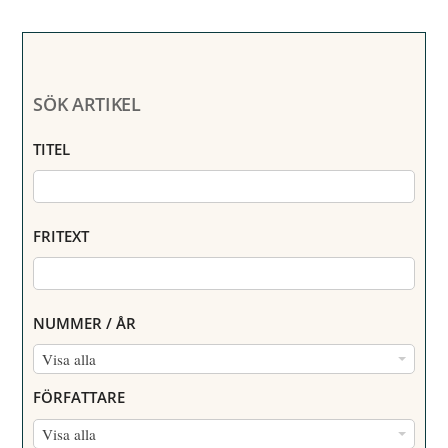
SÖK ARTIKEL
TITEL
FRITEXT
NUMMER / ÅR
N
Visa alla
U
FÖRFATTARE
M
F
Visa alla
M