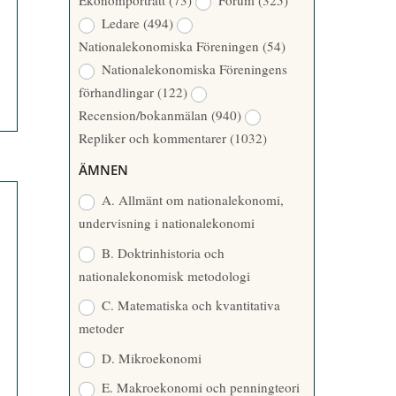
Ekonomporträtt
(73)
Forum
(325)
A
Å
Ledare
(494)
T
R
Nationalekonomiska Föreningen
(54)
T
Nationalekonomiska Föreningens
A
förhandlingar
(122)
R
Recension/bokanmälan
(940)
E
Repliker och kommentarer
(1032)
ÄMNEN
A. Allmänt om nationalekonomi,
undervisning i nationalekonomi
B. Doktrinhistoria och
nationalekonomisk metodologi
C. Matematiska och kvantitativa
metoder
D. Mikroekonomi
E. Makroekonomi och penningteori