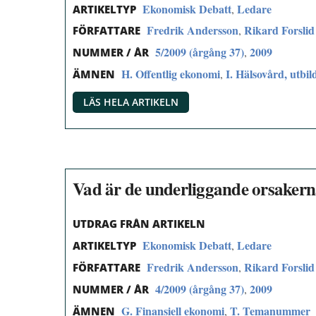
Ekonomisk Debatt
Ledare
,
ARTIKELTYP
Fredrik Andersson
Rikard Forslid
,
FÖRFATTARE
5/2009 (årgång 37)
2009
,
NUMMER / ÅR
H. Offentlig ekonomi
I. Hälsovård, utbil
,
ÄMNEN
LÄS HELA ARTIKELN
Vad är de underliggande orsakerna
UTDRAG FRÅN ARTIKELN
Ekonomisk Debatt
Ledare
,
ARTIKELTYP
Fredrik Andersson
Rikard Forslid
,
FÖRFATTARE
4/2009 (årgång 37)
2009
,
NUMMER / ÅR
G. Finansiell ekonomi
T. Temanummer
,
ÄMNEN