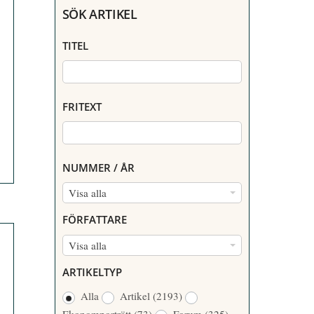
SÖK ARTIKEL
TITEL
FRITEXT
NUMMER / ÅR
N
Visa alla
U
FÖRFATTARE
M
F
Visa alla
M
Ö
E
ARTIKELTYP
R
R
Alla
Artikel
(2193)
F
/