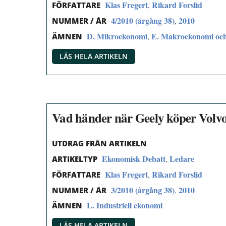
Klas Fregert
Rikard Forslid
,
FÖRFATTARE
4/2010 (årgång 38)
2010
,
NUMMER / ÅR
D. Mikroekonomi
E. Makroekonomi och
,
ÄMNEN
LÄS HELA ARTIKELN
Vad händer när Geely köper Volvo
UTDRAG FRÅN ARTIKELN
Ekonomisk Debatt
Ledare
,
ARTIKELTYP
Klas Fregert
Rikard Forslid
,
FÖRFATTARE
3/2010 (årgång 38)
2010
,
NUMMER / ÅR
L. Industriell ekonomi
ÄMNEN
LÄS HELA ARTIKELN