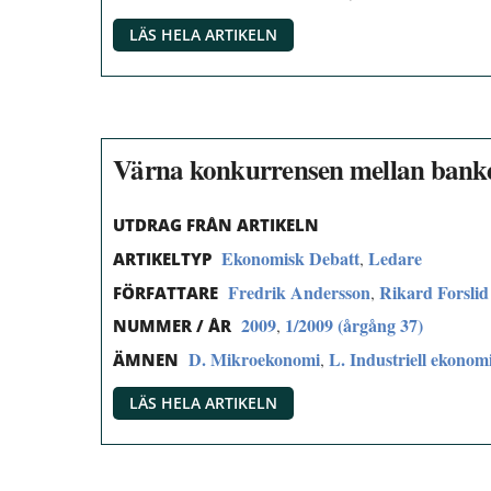
LÄS HELA ARTIKELN
Värna konkurrensen mellan bank
UTDRAG FRÅN ARTIKELN
Ekonomisk Debatt
Ledare
,
ARTIKELTYP
Fredrik Andersson
Rikard Forslid
,
FÖRFATTARE
2009
1/2009 (årgång 37)
,
NUMMER / ÅR
D. Mikroekonomi
L. Industriell ekonom
,
ÄMNEN
LÄS HELA ARTIKELN