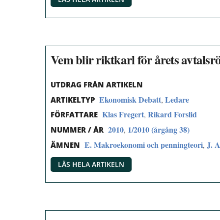
Vem blir riktkarl för årets avtalsr
UTDRAG FRÅN ARTIKELN
Ekonomisk Debatt
Ledare
,
ARTIKELTYP
Klas Fregert
Rikard Forslid
,
FÖRFATTARE
2010
1/2010 (årgång 38)
,
NUMMER / ÅR
E. Makroekonomi och penningteori
J. 
,
ÄMNEN
LÄS HELA ARTIKELN