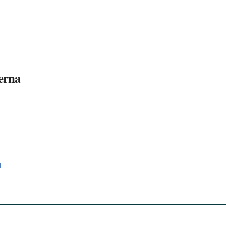
erna
i