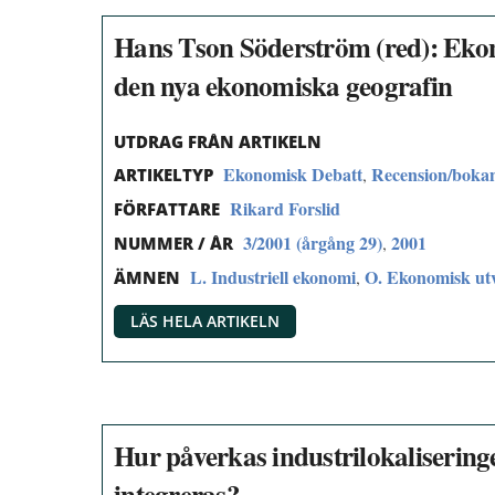
Hans Tson Söderström (red): Ekono
den nya ekonomiska geografin
UTDRAG FRÅN ARTIKELN
Ekonomisk Debatt
Recension/boka
,
ARTIKELTYP
Rikard Forslid
FÖRFATTARE
3/2001 (årgång 29)
2001
,
NUMMER / ÅR
L. Industriell ekonomi
O. Ekonomisk utve
,
ÄMNEN
LÄS HELA ARTIKELN
Hur påverkas industrilokaliserin
integreras?