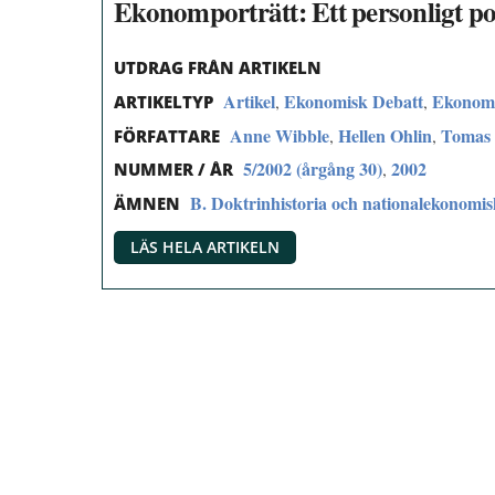
Ekonomporträtt: Ett personligt por
UTDRAG FRÅN ARTIKELN
Artikel
Ekonomisk Debatt
Ekonomp
,
,
ARTIKELTYP
Anne Wibble
Hellen Ohlin
Tomas 
,
,
FÖRFATTARE
5/2002 (årgång 30)
2002
,
NUMMER / ÅR
B. Doktrinhistoria och nationalekonomi
ÄMNEN
LÄS HELA ARTIKELN