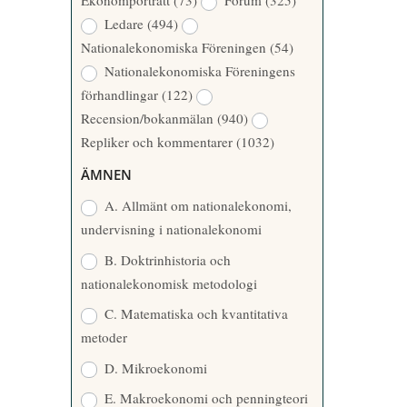
Ekonomporträtt
(73)
Forum
(325)
A
Å
Ledare
(494)
T
R
Nationalekonomiska Föreningen
(54)
T
Nationalekonomiska Föreningens
A
förhandlingar
(122)
R
Recension/bokanmälan
(940)
E
Repliker och kommentarer
(1032)
ÄMNEN
A. Allmänt om nationalekonomi,
undervisning i nationalekonomi
B. Doktrinhistoria och
nationalekonomisk metodologi
C. Matematiska och kvantitativa
metoder
D. Mikroekonomi
E. Makroekonomi och penningteori