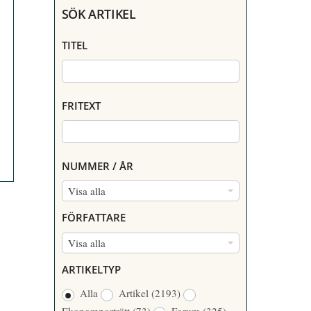
SÖK ARTIKEL
TITEL
FRITEXT
NUMMER / ÅR
N
Visa alla
U
FÖRFATTARE
M
F
Visa alla
M
Ö
E
ARTIKELTYP
R
R
Alla
Artikel
(2193)
F
/