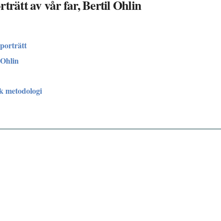
trätt av vår far, Bertil Ohlin
orträtt
Ohlin
sk metodologi