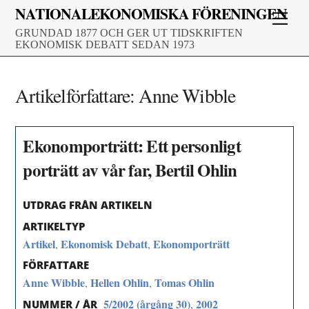
Skip
NATIONALEKONOMISKA FÖRENINGEN
Men
to
GRUNDAD 1877 OCH GER UT TIDSKRIFTEN
content
EKONOMISK DEBATT SEDAN 1973
Artikelförfattare:
Anne Wibble
Ekonomporträtt: Ett personligt
porträtt av vår far, Bertil Ohlin
UTDRAG FRÅN ARTIKELN
ARTIKELTYP
Artikel
Ekonomisk Debatt
Ekonomporträtt
,
,
FÖRFATTARE
Anne Wibble
Hellen Ohlin
Tomas Ohlin
,
,
5/2002 (årgång 30)
2002
,
NUMMER / ÅR