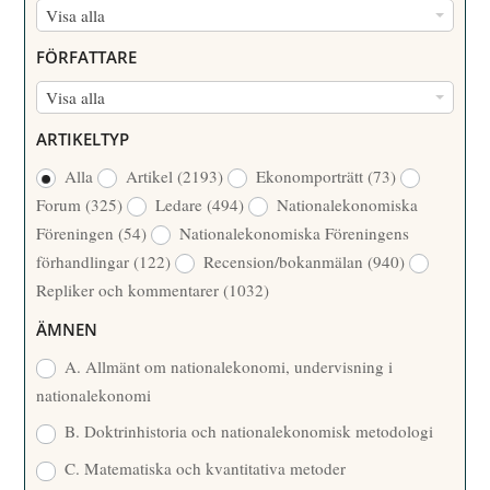
N
Visa alla
U
FÖRFATTARE
M
F
Visa alla
M
Ö
E
ARTIKELTYP
R
R
Alla
Artikel
(2193)
Ekonomporträtt
(73)
F
/
Forum
(325)
Ledare
(494)
Nationalekonomiska
A
Å
Föreningen
(54)
Nationalekonomiska Föreningens
T
R
förhandlingar
(122)
Recension/bokanmälan
(940)
T
Repliker och kommentarer
(1032)
A
R
ÄMNEN
E
A. Allmänt om nationalekonomi, undervisning i
nationalekonomi
B. Doktrinhistoria och nationalekonomisk metodologi
C. Matematiska och kvantitativa metoder