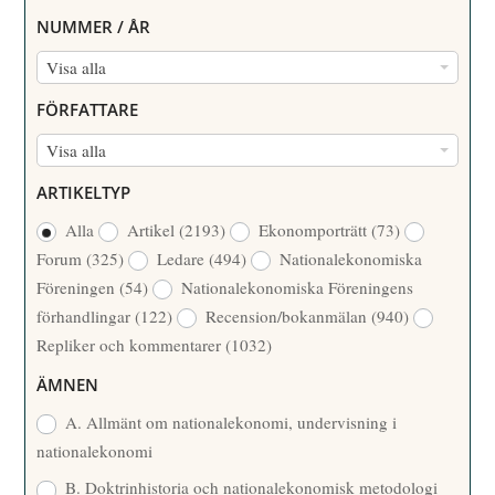
NUMMER / ÅR
N
Visa alla
U
FÖRFATTARE
M
F
Visa alla
M
Ö
E
ARTIKELTYP
R
R
Alla
Artikel
(2193)
Ekonomporträtt
(73)
F
/
Forum
(325)
Ledare
(494)
Nationalekonomiska
A
Å
Föreningen
(54)
Nationalekonomiska Föreningens
T
R
förhandlingar
(122)
Recension/bokanmälan
(940)
T
Repliker och kommentarer
(1032)
A
R
ÄMNEN
E
A. Allmänt om nationalekonomi, undervisning i
nationalekonomi
B. Doktrinhistoria och nationalekonomisk metodologi