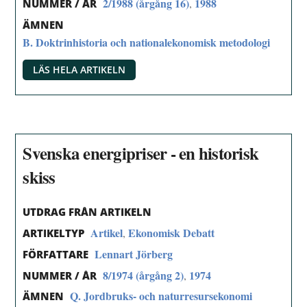
2/1988 (årgång 16)
1988
,
NUMMER / ÅR
ÄMNEN
B. Doktrinhistoria och nationalekonomisk metodologi
LÄS HELA ARTIKELN
Svenska energipriser - en historisk
skiss
UTDRAG FRÅN ARTIKELN
Artikel
Ekonomisk Debatt
,
ARTIKELTYP
Lennart Jörberg
FÖRFATTARE
8/1974 (årgång 2)
1974
,
NUMMER / ÅR
Q. Jordbruks- och naturresursekonomi
ÄMNEN