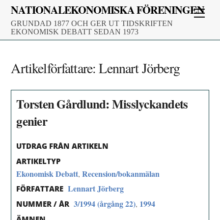
Skip
NATIONALEKONOMISKA FÖRENINGEN
Men
to
GRUNDAD 1877 OCH GER UT TIDSKRIFTEN
content
EKONOMISK DEBATT SEDAN 1973
Artikelförfattare:
Lennart Jörberg
Torsten Gårdlund: Misslyckandets
genier
UTDRAG FRÅN ARTIKELN
ARTIKELTYP
Ekonomisk Debatt
Recension/bokanmälan
,
Lennart Jörberg
FÖRFATTARE
3/1994 (årgång 22)
1994
,
NUMMER / ÅR
ÄMNEN