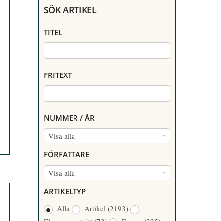
SÖK ARTIKEL
TITEL
FRITEXT
NUMMER / ÅR
N
Visa alla
U
FÖRFATTARE
M
F
Visa alla
M
Ö
E
ARTIKELTYP
R
R
Alla
Artikel
(2193)
F
/