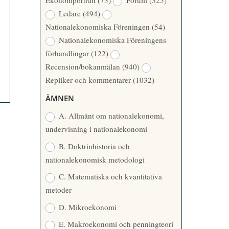
Ekonomporträtt
(73)
Forum
(325)
A
Å
Ledare
(494)
T
R
Nationalekonomiska Föreningen
(54)
T
Nationalekonomiska Föreningens
A
förhandlingar
(122)
R
Recension/bokanmälan
(940)
E
Repliker och kommentarer
(1032)
ÄMNEN
A. Allmänt om nationalekonomi,
undervisning i nationalekonomi
B. Doktrinhistoria och
nationalekonomisk metodologi
C. Matematiska och kvantitativa
metoder
D. Mikroekonomi
E. Makroekonomi och penningteori