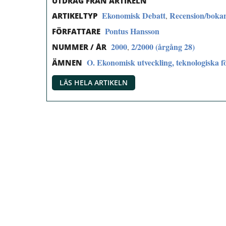
UTDRAG FRÅN ARTIKELN
Ekonomisk Debatt
Recension/boka
,
ARTIKELTYP
Pontus Hansson
FÖRFATTARE
2000
2/2000 (årgång 28)
,
NUMMER / ÅR
O. Ekonomisk utveckling, teknologiska fö
ÄMNEN
LÄS HELA ARTIKELN