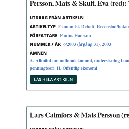
Persson, Mats & Skult, Eva (red)
UTDRAG FRÅN ARTIKELN
Ekonomisk Debatt
Recension/boka
,
ARTIKELTYP
Pontus Hansson
FÖRFATTARE
6/2003 (årgång 31)
2003
,
NUMMER / ÅR
ÄMNEN
A. Allmänt om nationalekonomi, undervisning i na
penningteori
H. Offentlig ekonomi
,
LÄS HELA ARTIKELN
Lars Calmfors & Mats Persson (red