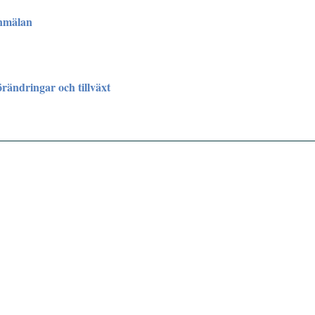
nmälan
rändringar och tillväxt