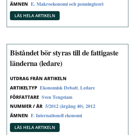
E. Makroekonomi och penningteori
ÄMNEN
LÄS HELA ARTIKELN
Biståndet bör styras till de fattigaste
länderna (ledare)
UTDRAG FRÅN ARTIKELN
Ekonomisk Debatt
Ledare
,
ARTIKELTYP
Sven Tengstam
FÖRFATTARE
5/2012 (årgång 40)
2012
,
NUMMER / ÅR
F. Internationell ekonomi
ÄMNEN
LÄS HELA ARTIKELN