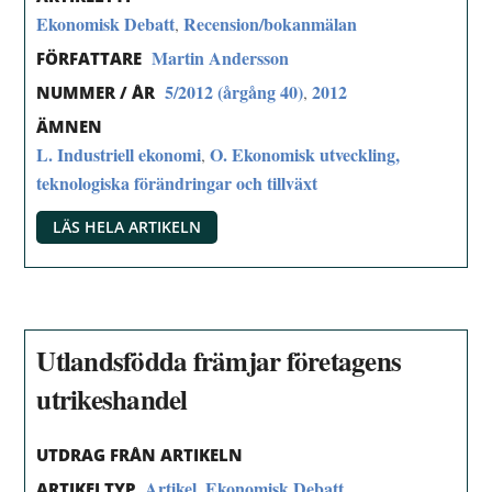
Ekonomisk Debatt
Recension/bokanmälan
,
Martin Andersson
FÖRFATTARE
5/2012 (årgång 40)
2012
,
NUMMER / ÅR
ÄMNEN
L. Industriell ekonomi
O. Ekonomisk utveckling,
,
teknologiska förändringar och tillväxt
LÄS HELA ARTIKELN
Utlandsfödda främjar företagens
utrikeshandel
UTDRAG FRÅN ARTIKELN
Artikel
Ekonomisk Debatt
,
ARTIKELTYP