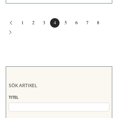
1
2
3
4
5
6
7
8
SÖK ARTIKEL
TITEL