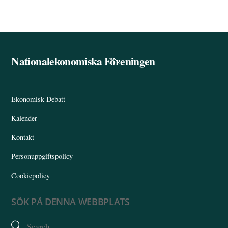
Nationalekonomiska Föreningen
Back
To
Top
Ekonomisk Debatt
Kalender
Kontakt
Personuppgiftspolicy
Cookiepolicy
SÖK PÅ DENNA WEBBPLATS