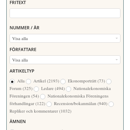
FRITEXT
NUMMER / ÅR
N
Visa alla
U
FÖRFATTARE
M
F
Visa alla
M
Ö
E
ARTIKELTYP
R
R
Alla
Artikel
(2193)
Ekonomporträtt
(73)
F
/
Forum
(325)
Ledare
(494)
Nationalekonomiska
A
Å
Föreningen
(54)
Nationalekonomiska Föreningens
T
R
förhandlingar
(122)
Recension/bokanmälan
(940)
T
Repliker och kommentarer
(1032)
A
R
ÄMNEN
E