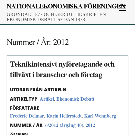
Skip
NATIONALEKONOMISKA FÖRENINGEN
Men
to
GRUNDAD 1877 OCH GER UT TIDSKRIFTEN
content
EKONOMISK DEBATT SEDAN 1973
Nummer / År:
2012
Teknikintensivt nyföretagande och
tillväxt i branscher och företag
UTDRAG FRÅN ARTIKELN
Artikel
Ekonomisk Debatt
,
ARTIKELTYP
FÖRFATTARE
Frederic Delmar
Karin Hellerstedt
Karl Wennberg
,
,
6/2012 (årgång 40)
2012
,
NUMMER / ÅR
ÄMNEN