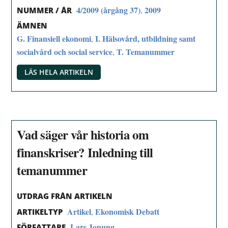
4/2009 (årgång 37)
2009
,
NUMMER / ÅR
ÄMNEN
G. Finansiell ekonomi
I. Hälsovård, utbildning samt
,
socialvård och social service
T. Temanummer
,
LÄS HELA ARTIKELN
Vad säger vår historia om
finanskriser? Inledning till
temanummer
UTDRAG FRÅN ARTIKELN
Artikel
Ekonomisk Debatt
,
ARTIKELTYP
Lars Jonung
FÖRFATTARE