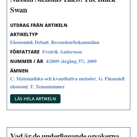
Swan
UTDRAG FRÅN ARTIKELN
ARTIKELTYP
Ekonomisk Debatt
Recension/bokanmälan
,
Fredrik Andersson
FÖRFATTARE
4/2009 (årgång 37)
2009
,
NUMMER / ÅR
ÄMNEN
C. Matematiska och kvantitativa metoder
G. Finansiell
,
ekonomi
T. Temanummer
,
LÄS HELA ARTIKELN
Vad är de underliggande orsakerna