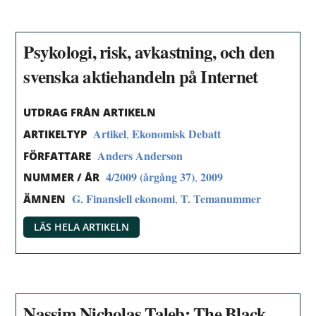
Psykologi, risk, avkastning, och den
svenska aktiehandeln på Internet
UTDRAG FRÅN ARTIKELN
Artikel
Ekonomisk Debatt
,
ARTIKELTYP
Anders Anderson
FÖRFATTARE
4/2009 (årgång 37)
2009
,
NUMMER / ÅR
G. Finansiell ekonomi
T. Temanummer
,
ÄMNEN
LÄS HELA ARTIKELN
Nassim Nicholas Taleb: The Black