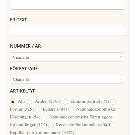
FRITEXT
NUMMER / ÅR
N
Visa alla
U
FÖRFATTARE
M
F
Visa alla
M
Ö
E
ARTIKELTYP
R
R
Alla
Artikel
(2193)
Ekonomporträtt
(73)
F
/
Forum
(325)
Ledare
(494)
Nationalekonomiska
A
Å
Föreningen
(54)
Nationalekonomiska Föreningens
T
R
förhandlingar
(122)
Recension/bokanmälan
(940)
T
Repliker och kommentarer
(1032)
A