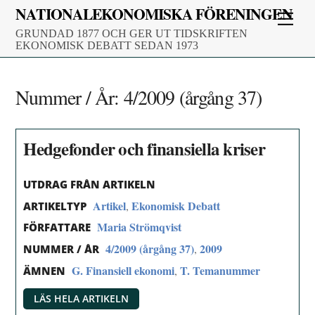
Skip
NATIONALEKONOMISKA FÖRENINGEN
Men
to
GRUNDAD 1877 OCH GER UT TIDSKRIFTEN
content
EKONOMISK DEBATT SEDAN 1973
Nummer / År:
4/2009 (årgång 37)
Hedgefonder och finansiella kriser
UTDRAG FRÅN ARTIKELN
Artikel
Ekonomisk Debatt
,
ARTIKELTYP
Maria Strömqvist
FÖRFATTARE
4/2009 (årgång 37)
2009
,
NUMMER / ÅR
G. Finansiell ekonomi
T. Temanummer
,
ÄMNEN
LÄS HELA ARTIKELN