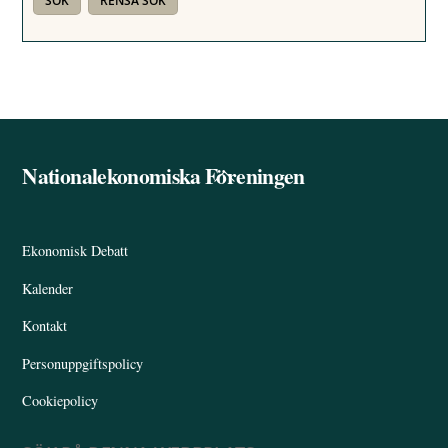
Nationalekonomiska Föreningen
Back
To
Top
Ekonomisk Debatt
Kalender
Kontakt
Personuppgiftspolicy
Cookiepolicy