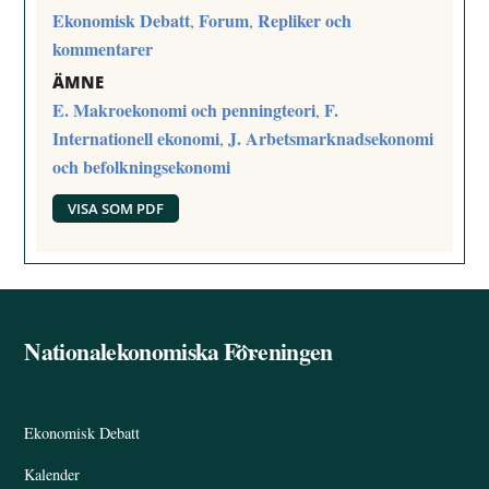
Ekonomisk Debatt
Forum
Repliker och
,
,
kommentarer
ÄMNE
E. Makroekonomi och penningteori
F.
,
Internationell ekonomi
J. Arbetsmarknadsekonomi
,
och befolkningsekonomi
VISA SOM PDF
Nationalekonomiska Föreningen
Back
To
Top
Ekonomisk Debatt
Kalender