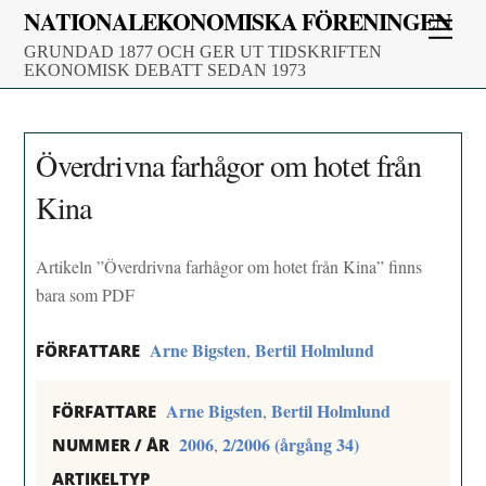
Skip
NATIONALEKONOMISKA FÖRENINGEN
Men
to
GRUNDAD 1877 OCH GER UT TIDSKRIFTEN
content
EKONOMISK DEBATT SEDAN 1973
Överdrivna farhågor om hotet från
Kina
Artikeln ”Överdrivna farhågor om hotet från Kina” finns
bara som PDF
Arne Bigsten
Bertil Holmlund
,
FÖRFATTARE
Arne Bigsten
Bertil Holmlund
,
FÖRFATTARE
2006
2/2006 (årgång 34)
,
NUMMER / ÅR
ARTIKELTYP