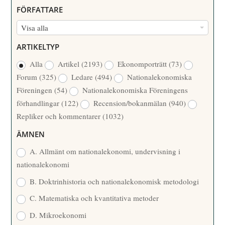
U
FÖRFATTARE
M
F
Visa alla
M
Ö
E
ARTIKELTYP
R
R
Alla
Artikel
(2193)
Ekonomporträtt
(73)
F
/
Forum
(325)
Ledare
(494)
Nationalekonomiska
A
Å
Föreningen
(54)
Nationalekonomiska Föreningens
T
R
förhandlingar
(122)
Recension/bokanmälan
(940)
T
Repliker och kommentarer
(1032)
A
R
ÄMNEN
E
A. Allmänt om nationalekonomi, undervisning i
nationalekonomi
B. Doktrinhistoria och nationalekonomisk metodologi
C. Matematiska och kvantitativa metoder
D. Mikroekonomi