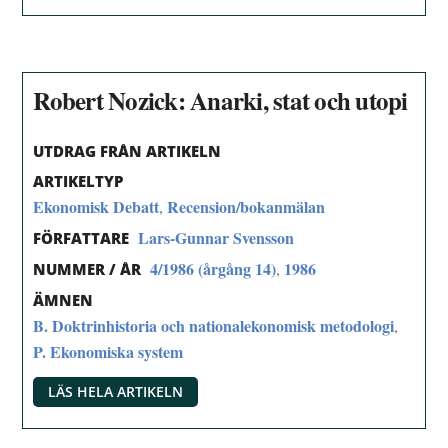
Robert Nozick: Anarki, stat och utopi
UTDRAG FRÅN ARTIKELN
ARTIKELTYP
Ekonomisk Debatt
Recension/bokanmälan
,
Lars-Gunnar Svensson
FÖRFATTARE
4/1986 (årgång 14)
1986
,
NUMMER / ÅR
ÄMNEN
B. Doktrinhistoria och nationalekonomisk metodologi
,
P. Ekonomiska system
LÄS HELA ARTIKELN