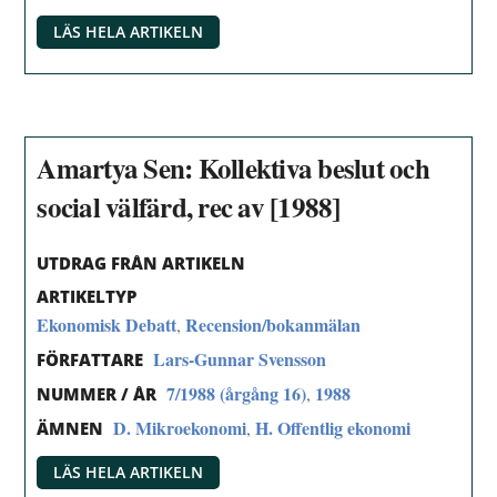
LÄS HELA ARTIKELN
Amartya Sen: Kollektiva beslut och
social välfärd, rec av [1988]
UTDRAG FRÅN ARTIKELN
ARTIKELTYP
Ekonomisk Debatt
Recension/bokanmälan
,
Lars-Gunnar Svensson
FÖRFATTARE
7/1988 (årgång 16)
1988
,
NUMMER / ÅR
D. Mikroekonomi
H. Offentlig ekonomi
,
ÄMNEN
LÄS HELA ARTIKELN