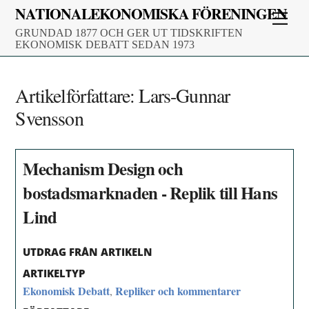
Skip
NATIONALEKONOMISKA FÖRENINGEN
Men
to
GRUNDAD 1877 OCH GER UT TIDSKRIFTEN
content
EKONOMISK DEBATT SEDAN 1973
Artikelförfattare:
Lars-Gunnar
Svensson
Mechanism Design och
bostadsmarknaden - Replik till Hans
Lind
UTDRAG FRÅN ARTIKELN
ARTIKELTYP
Ekonomisk Debatt
Repliker och kommentarer
,