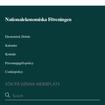
Nationalekonomiska Föreningen
Back
To
Top
Ekonomisk Debatt
Kalender
Kontakt
Personuppgiftspolicy
Cookiepolicy
SÖK PÅ DENNA WEBBPLATS