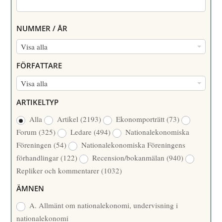
NUMMER / ÅR
N
Visa alla
U
FÖRFATTARE
M
F
Visa alla
M
Ö
E
ARTIKELTYP
R
R
Alla
Artikel
(2193)
Ekonomporträtt
(73)
F
/
Forum
(325)
Ledare
(494)
Nationalekonomiska
A
Å
Föreningen
(54)
Nationalekonomiska Föreningens
T
R
förhandlingar
(122)
Recension/bokanmälan
(940)
T
Repliker och kommentarer
(1032)
A
R
ÄMNEN
E
A. Allmänt om nationalekonomi, undervisning i
nationalekonomi