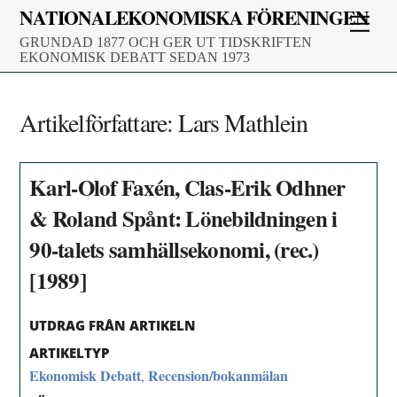
Skip
NATIONALEKONOMISKA FÖRENINGEN
Men
to
GRUNDAD 1877 OCH GER UT TIDSKRIFTEN
content
EKONOMISK DEBATT SEDAN 1973
Artikelförfattare:
Lars Mathlein
Karl-Olof Faxén, Clas-Erik Odhner
& Roland Spånt: Lönebildningen i
90-talets samhällsekonomi, (rec.)
[1989]
UTDRAG FRÅN ARTIKELN
ARTIKELTYP
Ekonomisk Debatt
Recension/bokanmälan
,