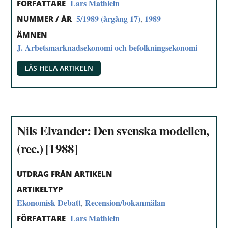
Lars Mathlein
FÖRFATTARE
5/1989 (årgång 17)
1989
,
NUMMER / ÅR
ÄMNEN
J. Arbetsmarknadsekonomi och befolkningsekonomi
LÄS HELA ARTIKELN
Nils Elvander: Den svenska modellen,
(rec.) [1988]
UTDRAG FRÅN ARTIKELN
ARTIKELTYP
Ekonomisk Debatt
Recension/bokanmälan
,
Lars Mathlein
FÖRFATTARE