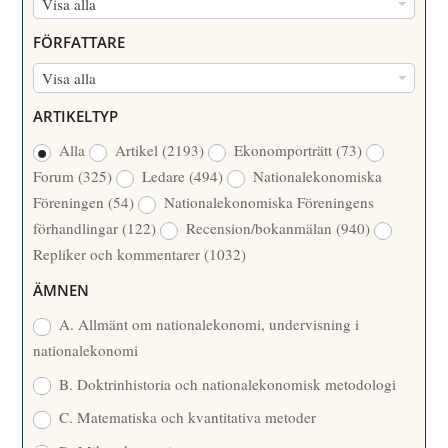
N
Visa alla
U
FÖRFATTARE
M
F
Visa alla
M
Ö
E
ARTIKELTYP
R
R
Alla
Artikel
(2193)
Ekonomporträtt
(73)
F
/
Forum
(325)
Ledare
(494)
Nationalekonomiska
A
Å
Föreningen
(54)
Nationalekonomiska Föreningens
T
R
förhandlingar
(122)
Recension/bokanmälan
(940)
T
Repliker och kommentarer
(1032)
A
R
ÄMNEN
E
A. Allmänt om nationalekonomi, undervisning i
nationalekonomi
B. Doktrinhistoria och nationalekonomisk metodologi
C. Matematiska och kvantitativa metoder