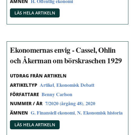
H. Offentlig ekonomi
ÄMNEN
LÄS HELA ARTIKELN
Ekonomernas envig - Cassel, Ohlin
och Åkerman om börskraschen 1929
UTDRAG FRÅN ARTIKELN
Artikel
Ekonomisk Debatt
,
ARTIKELTYP
Benny Carlson
FÖRFATTARE
7/2020 (årgång 48)
2020
,
NUMMER / ÅR
G. Finansiell ekonomi
N. Ekonomisk historia
,
ÄMNEN
LÄS HELA ARTIKELN