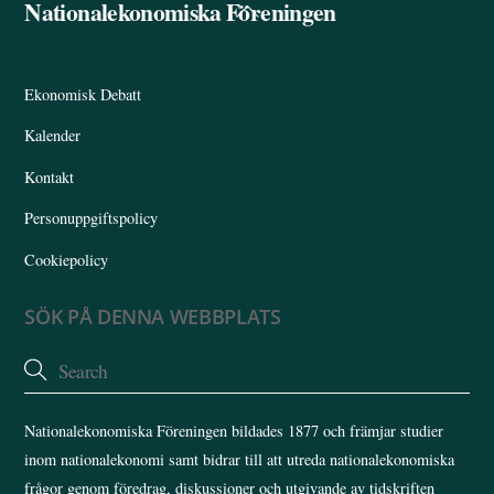
Nationalekonomiska Föreningen
Back
To
Top
Ekonomisk Debatt
Kalender
Kontakt
Personuppgiftspolicy
Cookiepolicy
SÖK PÅ DENNA WEBBPLATS
Nationalekonomiska Föreningen bildades 1877 och främjar studier
inom nationalekonomi samt bidrar till att utreda nationalekonomiska
frågor genom föredrag, diskussioner och utgivande av tidskriften