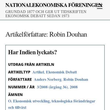
Skip
NATIONALEKONOMISKA FÖRENINGEN
Men
to
GRUNDAD 1877 OCH GER UT TIDSKRIFTEN
content
EKONOMISK DEBATT SEDAN 1973
Artikelförfattare:
Robin Douhan
Har Indien lyckats?
UTDRAG FRÅN ARTIKELN
Artikel
Ekonomisk Debatt
,
ARTIKELTYP
Anders Norberg
Robin Douhan
,
FÖRFATTARE
3/2008 (årgång 36)
2008
,
NUMMER / ÅR
ÄMNEN
O. Ekonomisk utveckling, teknologiska förändringar
och tillväxt