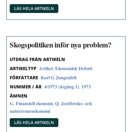
LÄS HELA ARTIKELN
Skogspolitiken inför nya problem?
UTDRAG FRÅN ARTIKELN
Artikel
Ekonomisk Debatt
,
ARTIKELTYP
Karl G Jungenfelt
FÖRFATTARE
4/1973 (årgång 1)
1973
,
NUMMER / ÅR
ÄMNEN
G. Finansiell ekonomi
Q. Jordbruks- och
,
naturresursekonomi
LÄS HELA ARTIKELN