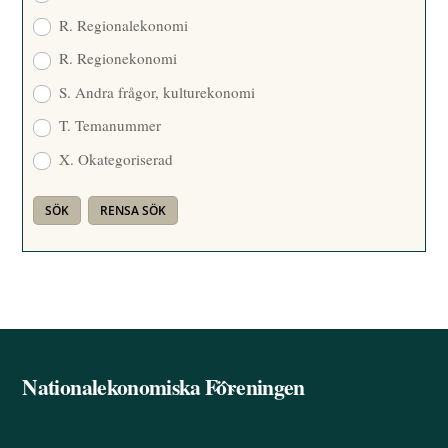
R. Regionalekonomi
R. Regionekonomi
S. Andra frågor, kulturekonomi
T. Temanummer
X. Okategoriserad
Nationalekonomiska Föreningen
Back
To
Top