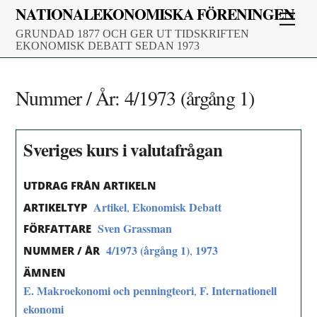
Skip
NATIONALEKONOMISKA FÖRENINGEN
Men
to
GRUNDAD 1877 OCH GER UT TIDSKRIFTEN
content
EKONOMISK DEBATT SEDAN 1973
Nummer / År:
4/1973 (årgång 1)
Sveriges kurs i valutafrågan
UTDRAG FRÅN ARTIKELN
Artikel
Ekonomisk Debatt
,
ARTIKELTYP
Sven Grassman
FÖRFATTARE
4/1973 (årgång 1)
1973
,
NUMMER / ÅR
ÄMNEN
E. Makroekonomi och penningteori
F. Internationell
,
ekonomi