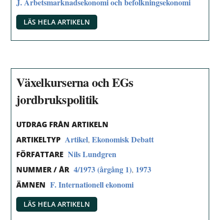
J. Arbetsmarknadsekonomi och befolkningsekonomi
LÄS HELA ARTIKELN
Växelkurserna och EGs
jordbrukspolitik
UTDRAG FRÅN ARTIKELN
Artikel
Ekonomisk Debatt
,
ARTIKELTYP
Nils Lundgren
FÖRFATTARE
4/1973 (årgång 1)
1973
,
NUMMER / ÅR
F. Internationell ekonomi
ÄMNEN
LÄS HELA ARTIKELN