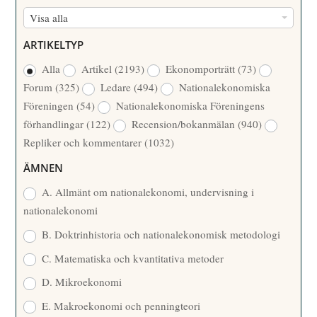
M
F
Visa alla
M
Ö
E
ARTIKELTYP
R
R
Alla
Artikel
(2193)
Ekonomporträtt
(73)
F
/
Forum
(325)
Ledare
(494)
Nationalekonomiska
A
Å
Föreningen
(54)
Nationalekonomiska Föreningens
T
R
förhandlingar
(122)
Recension/bokanmälan
(940)
T
Repliker och kommentarer
(1032)
A
R
ÄMNEN
E
A. Allmänt om nationalekonomi, undervisning i
nationalekonomi
B. Doktrinhistoria och nationalekonomisk metodologi
C. Matematiska och kvantitativa metoder
D. Mikroekonomi
E. Makroekonomi och penningteori