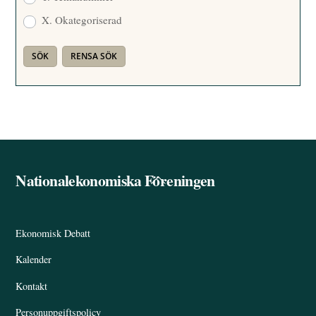
X. Okategoriserad
Nationalekonomiska Föreningen
Back
To
Top
Ekonomisk Debatt
Kalender
Kontakt
Personuppgiftspolicy