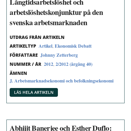
Långtidsarbetslöshet och
arbetslöshetskonjunktur på den
svenska arbetsmarknaden
UTDRAG FRÅN ARTIKELN
Artikel
Ekonomisk Debatt
,
ARTIKELTYP
Johnny Zetterberg
FÖRFATTARE
2012
2/2012 (årgång 40)
,
NUMMER / ÅR
ÄMNEN
J. Arbetsmarknadsekonomi och befolkningsekonomi
LÄS HELA ARTIKELN
Abhijit Banerjee och Esther Duflo: