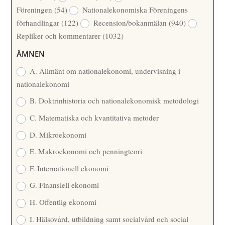
Å
Föreningen
(54)
Nationalekonomiska Föreningens
T
R
förhandlingar
(122)
Recension/bokanmälan
(940)
T
Repliker och kommentarer
(1032)
A
R
ÄMNEN
E
A. Allmänt om nationalekonomi, undervisning i
nationalekonomi
B. Doktrinhistoria och nationalekonomisk metodologi
C. Matematiska och kvantitativa metoder
D. Mikroekonomi
E. Makroekonomi och penningteori
F. Internationell ekonomi
G. Finansiell ekonomi
H. Offentlig ekonomi
I. Hälsovård, utbildning samt socialvård och social