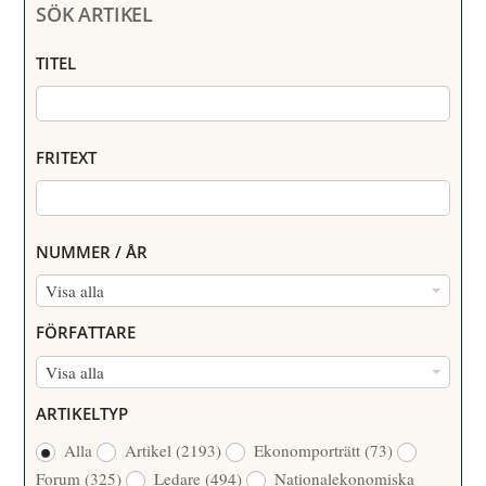
SÖK ARTIKEL
TITEL
FRITEXT
NUMMER / ÅR
N
Visa alla
U
FÖRFATTARE
M
F
Visa alla
M
Ö
E
ARTIKELTYP
R
R
Alla
Artikel
(2193)
Ekonomporträtt
(73)
F
/
Forum
(325)
Ledare
(494)
Nationalekonomiska
A