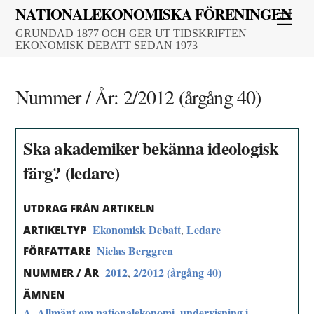
Skip
NATIONALEKONOMISKA FÖRENINGEN
Men
to
GRUNDAD 1877 OCH GER UT TIDSKRIFTEN
content
EKONOMISK DEBATT SEDAN 1973
Nummer / År:
2/2012 (årgång 40)
Ska akademiker bekänna ideologisk
färg? (ledare)
UTDRAG FRÅN ARTIKELN
Ekonomisk Debatt
Ledare
,
ARTIKELTYP
Niclas Berggren
FÖRFATTARE
2012
2/2012 (årgång 40)
,
NUMMER / ÅR
ÄMNEN
A. Allmänt om nationalekonomi, undervisning i