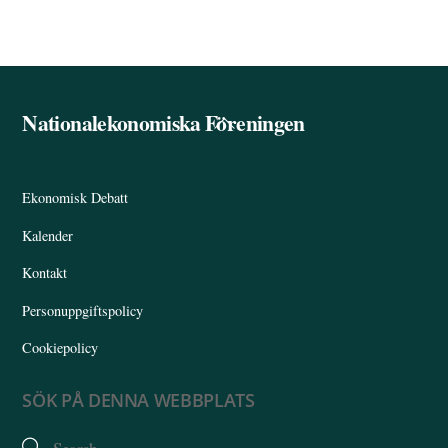
Nationalekonomiska Föreningen
Back
To
Top
Ekonomisk Debatt
Kalender
Kontakt
Personuppgiftspolicy
Cookiepolicy
SÖK PÅ DENNA WEBBPLATS