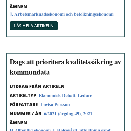
ÄMNEN
J. Arbetsmarknadsekonomi och befolkningsekonomi
LÄS HELA ARTIKELN
Dags att prioritera kvalitetssäkring av
kommundata
UTDRAG FRÅN ARTIKELN
Ekonomisk Debatt
Ledare
,
ARTIKELTYP
Lovisa Persson
FÖRFATTARE
6/2021 (årgång 49)
2021
,
NUMMER / ÅR
ÄMNEN
H. Offentlig ekonomi
I. Hälsovård, utbildning samt
,