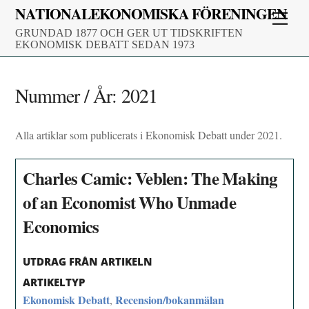
Skip
NATIONALEKONOMISKA FÖRENINGEN
Men
to
GRUNDAD 1877 OCH GER UT TIDSKRIFTEN
content
EKONOMISK DEBATT SEDAN 1973
Nummer / År:
2021
Alla artiklar som publicerats i Ekonomisk Debatt under 2021.
Charles Camic: Veblen: The Making
of an Economist Who Unmade
Economics
UTDRAG FRÅN ARTIKELN
ARTIKELTYP
Ekonomisk Debatt
Recension/bokanmälan
,