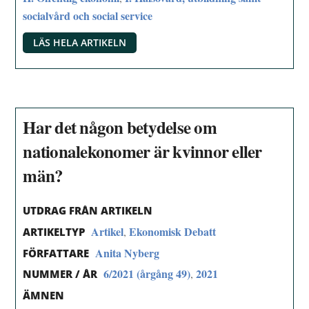
socialvård och social service
LÄS HELA ARTIKELN
Har det någon betydelse om
nationalekonomer är kvinnor eller
män?
UTDRAG FRÅN ARTIKELN
Artikel
Ekonomisk Debatt
,
ARTIKELTYP
Anita Nyberg
FÖRFATTARE
6/2021 (årgång 49)
2021
,
NUMMER / ÅR
ÄMNEN