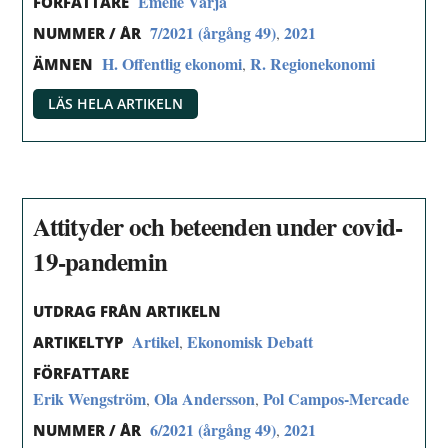
Emelie Värja
FÖRFATTARE
7/2021 (årgång 49)
2021
,
NUMMER / ÅR
H. Offentlig ekonomi
R. Regionekonomi
,
ÄMNEN
LÄS HELA ARTIKELN
Attityder och beteenden under covid-
19-pandemin
UTDRAG FRÅN ARTIKELN
Artikel
Ekonomisk Debatt
,
ARTIKELTYP
FÖRFATTARE
Erik Wengström
Ola Andersson
Pol Campos-Mercade
,
,
6/2021 (årgång 49)
2021
,
NUMMER / ÅR