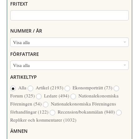
FRITEXT
NUMMER / ÅR
N
Visa alla
U
FÖRFATTARE
M
F
Visa alla
M
Ö
E
ARTIKELTYP
R
R
Alla
Artikel
(2193)
Ekonomporträtt
(73)
F
/
Forum
(325)
Ledare
(494)
Nationalekonomiska
A
Å
Föreningen
(54)
Nationalekonomiska Föreningens
T
R
förhandlingar
(122)
Recension/bokanmälan
(940)
T
Repliker och kommentarer
(1032)
A
R
ÄMNEN
E