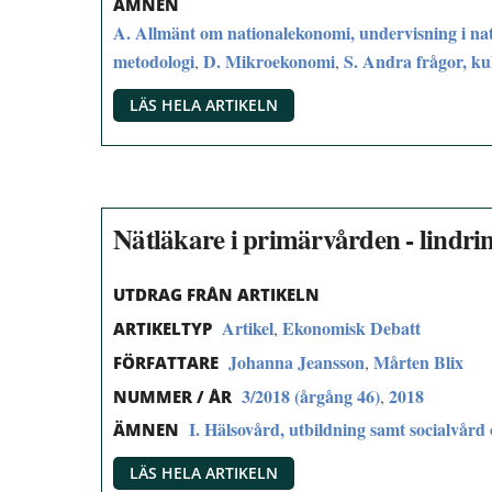
ÄMNEN
A. Allmänt om nationalekonomi, undervisning i na
metodologi
D. Mikroekonomi
S. Andra frågor, k
,
,
LÄS HELA ARTIKELN
Nätläkare i primärvården - lindrin
UTDRAG FRÅN ARTIKELN
Artikel
Ekonomisk Debatt
,
ARTIKELTYP
Johanna Jeansson
Mårten Blix
,
FÖRFATTARE
3/2018 (årgång 46)
2018
,
NUMMER / ÅR
I. Hälsovård, utbildning samt socialvård 
ÄMNEN
LÄS HELA ARTIKELN