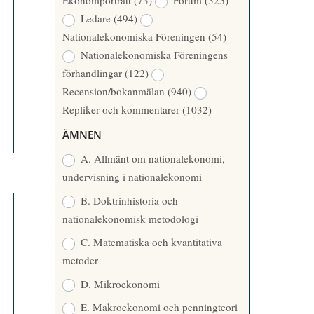
Ekonomporträtt
(73)
Forum
(325)
A
Å
Ledare
(494)
T
R
Nationalekonomiska Föreningen
(54)
T
Nationalekonomiska Föreningens
A
förhandlingar
(122)
R
Recension/bokanmälan
(940)
E
Repliker och kommentarer
(1032)
ÄMNEN
A. Allmänt om nationalekonomi,
undervisning i nationalekonomi
B. Doktrinhistoria och
nationalekonomisk metodologi
C. Matematiska och kvantitativa
metoder
D. Mikroekonomi
E. Makroekonomi och penningteori