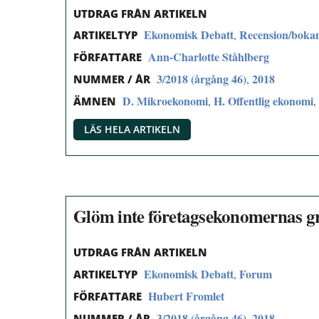
UTDRAG FRÅN ARTIKELN
Ekonomisk Debatt
Recension/boka
,
ARTIKELTYP
Ann-Charlotte Ståhlberg
FÖRFATTARE
3/2018 (årgång 46)
2018
,
NUMMER / ÅR
D. Mikroekonomi
H. Offentlig ekonomi
,
,
ÄMNEN
LÄS HELA ARTIKELN
Glöm inte företagsekonomernas gr
UTDRAG FRÅN ARTIKELN
Ekonomisk Debatt
Forum
,
ARTIKELTYP
Hubert Fromlet
FÖRFATTARE
3/2018 (årgång 46)
2018
,
NUMMER / ÅR