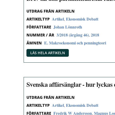
UTDRAG FRÅN ARTIKELN
Artikel
Ekonomisk Debatt
,
ARTIKELTYP
Johan Lönnroth
FÖRFATTARE
3/2018 (årgång 46)
2018
,
NUMMER / ÅR
E. Makroekonomi och penningteori
ÄMNEN
LÄS HELA ARTIKELN
Svenska affärsänglar - hur lyckas 
UTDRAG FRÅN ARTIKELN
Artikel
Ekonomisk Debatt
,
ARTIKELTYP
Fredrik W Andersson
Magnus Lod
,
FÖRFATTARE