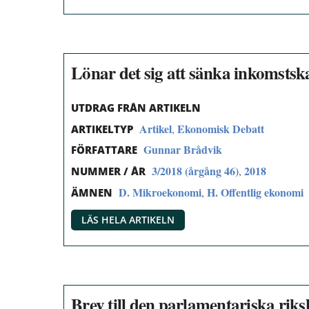
Lönar det sig att sänka inkomstsk
UTDRAG FRÅN ARTIKELN
Artikel
Ekonomisk Debatt
,
ARTIKELTYP
Gunnar Brådvik
FÖRFATTARE
3/2018 (årgång 46)
2018
,
NUMMER / ÅR
D. Mikroekonomi
H. Offentlig ekonomi
,
ÄMNEN
LÄS HELA ARTIKELN
Brev till den parlamentariska ri