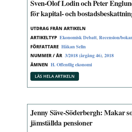
Sven-Olof Lodin och Peter Englu
för kapital- och bostadsbeskattnin
UTDRAG FRÅN ARTIKELN
Ekonomisk Debatt
Recension/boka
,
ARTIKELTYP
Håkan Selin
FÖRFATTARE
3/2018 (årgång 46)
2018
,
NUMMER / ÅR
H. Offentlig ekonomi
ÄMNEN
LÄS HELA ARTIKELN
Jenny Säve-Söderbergh: Makar so
jämställda pensioner