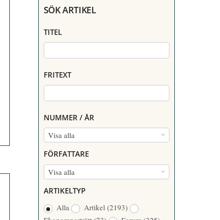
SÖK ARTIKEL
TITEL
FRITEXT
NUMMER / ÅR
N
Visa alla
U
FÖRFATTARE
M
F
Visa alla
M
Ö
E
ARTIKELTYP
R
R
Alla
Artikel
(2193)
F
/