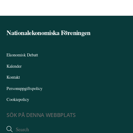
Nationalekonomiska Föreningen
Back
To
Top
Ekonomisk Debatt
Kalender
Kontakt
Personuppgiftspolicy
Cookiepolicy
SÖK PÅ DENNA WEBBPLATS