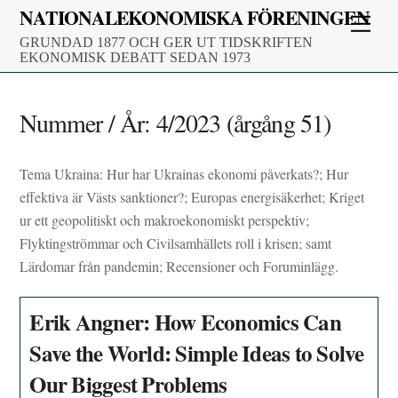
Skip
NATIONALEKONOMISKA FÖRENINGEN
Men
to
GRUNDAD 1877 OCH GER UT TIDSKRIFTEN
content
EKONOMISK DEBATT SEDAN 1973
Nummer / År:
4/2023 (årgång 51)
Tema Ukraina: Hur har Ukrainas ekonomi påverkats?; Hur
effektiva är Västs sanktioner?; Europas energisäkerhet; Kriget
ur ett geopolitiskt och makroekonomiskt perspektiv;
Flyktingströmmar och Civilsamhällets roll i krisen; samt
Lärdomar från pandemin; Recensioner och Foruminlägg.
Erik Angner: How Economics Can
Save the World: Simple Ideas to Solve
Our Biggest Problems