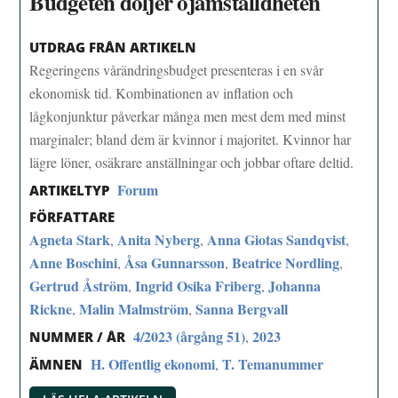
Budgeten döljer ojämställdheten
UTDRAG FRÅN ARTIKELN
Regeringens vårändringsbudget pre­senteras i en svår
ekonomisk tid. Kom­binationen av inflation och
lågkonjunktur­ påverkar många men mest dem med minst
marginaler; bland dem är kvin­nor i majoritet. Kvinnor har
lägre löner, osäkrare anställningar och jobbar oftare deltid.
Forum
ARTIKELTYP
FÖRFATTARE
Agneta Stark
Anita Nyberg
Anna Giotas Sandqvist
,
,
,
Anne Boschini
Åsa Gunnarsson
Beatrice Nordling
,
,
,
Gertrud Åström
Ingrid Osika Friberg
Johanna
,
,
Rickne
Malin Malmström
Sanna Bergvall
,
,
4/2023 (årgång 51)
2023
,
NUMMER / ÅR
H. Offentlig ekonomi
T. Temanummer
,
ÄMNEN