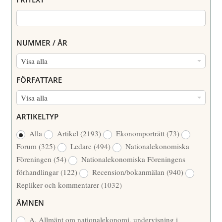
NUMMER / ÅR
N
Visa alla
U
FÖRFATTARE
M
F
Visa alla
M
Ö
E
ARTIKELTYP
R
R
Alla
Artikel
(2193)
Ekonomporträtt
(73)
F
/
Forum
(325)
Ledare
(494)
Nationalekonomiska
A
Å
Föreningen
(54)
Nationalekonomiska Föreningens
T
R
förhandlingar
(122)
Recension/bokanmälan
(940)
T
Repliker och kommentarer
(1032)
A
R
ÄMNEN
E
A. Allmänt om nationalekonomi, undervisning i