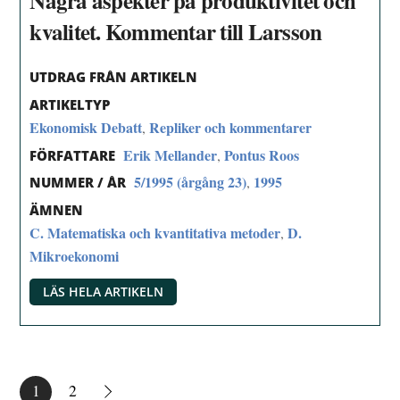
Några aspekter på produktivitet och
kvalitet. Kommentar till Larsson
UTDRAG FRÅN ARTIKELN
ARTIKELTYP
Ekonomisk Debatt
Repliker och kommentarer
,
Erik Mellander
Pontus Roos
,
FÖRFATTARE
5/1995 (årgång 23)
1995
,
NUMMER / ÅR
ÄMNEN
C. Matematiska och kvantitativa metoder
D.
,
Mikroekonomi
LÄS HELA ARTIKELN
1
2