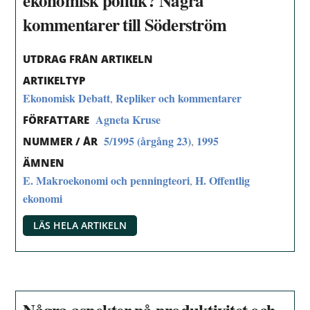
ekonomisk politik? Några
kommentarer till Söderström
UTDRAG FRÅN ARTIKELN
ARTIKELTYP
Ekonomisk Debatt
Repliker och kommentarer
,
Agneta Kruse
FÖRFATTARE
5/1995 (årgång 23)
1995
,
NUMMER / ÅR
ÄMNEN
E. Makroekonomi och penningteori
H. Offentlig
,
ekonomi
LÄS HELA ARTIKELN