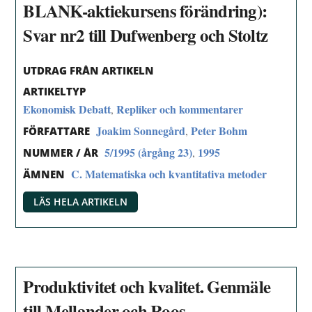
BLANK-aktiekursens förändring):
Svar nr2 till Dufwenberg och Stoltz
UTDRAG FRÅN ARTIKELN
ARTIKELTYP
Ekonomisk Debatt
Repliker och kommentarer
,
Joakim Sonnegård
Peter Bohm
,
FÖRFATTARE
5/1995 (årgång 23)
1995
,
NUMMER / ÅR
C. Matematiska och kvantitativa metoder
ÄMNEN
LÄS HELA ARTIKELN
Produktivitet och kvalitet. Genmäle
till Mellander och Roos