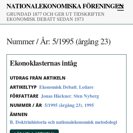
Skip
NATIONALEKONOMISKA FÖRENINGEN
Men
to
GRUNDAD 1877 OCH GER UT TIDSKRIFTEN
content
EKONOMISK DEBATT SEDAN 1973
Nummer / År:
5/1995 (årgång 23)
Ekonoklasternas intåg
UTDRAG FRÅN ARTIKELN
Ekonomisk Debatt
Ledare
,
ARTIKELTYP
Jonas Häckner
Sten Nyberg
,
FÖRFATTARE
5/1995 (årgång 23)
1995
,
NUMMER / ÅR
ÄMNEN
B. Doktrinhistoria och nationalekonomisk metodologi