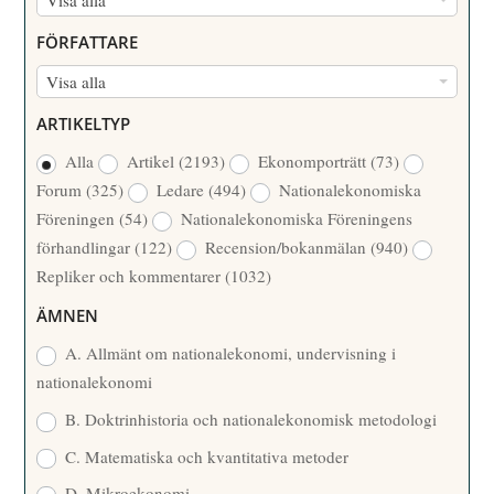
U
FÖRFATTARE
M
F
Visa alla
M
Ö
E
ARTIKELTYP
R
R
Alla
Artikel
(2193)
Ekonomporträtt
(73)
F
/
Forum
(325)
Ledare
(494)
Nationalekonomiska
A
Å
Föreningen
(54)
Nationalekonomiska Föreningens
T
R
förhandlingar
(122)
Recension/bokanmälan
(940)
T
Repliker och kommentarer
(1032)
A
R
ÄMNEN
E
A. Allmänt om nationalekonomi, undervisning i
nationalekonomi
B. Doktrinhistoria och nationalekonomisk metodologi
C. Matematiska och kvantitativa metoder
D. Mikroekonomi