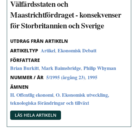
Välfärdsstaten och
Maastrichtfördraget - konsekvenser
för Storbritannien och Sverige
UTDRAG FRÅN ARTIKELN
Artikel
Ekonomisk Debatt
,
ARTIKELTYP
FÖRFATTARE
Brian Burkitt
Mark Baimsbridge
Philip Whyman
,
,
5/1995 (årgång 23)
1995
,
NUMMER / ÅR
ÄMNEN
H. Offentlig ekonomi
O. Ekonomisk utveckling,
,
teknologiska förändringar och tillväxt
LÄS HELA ARTIKELN