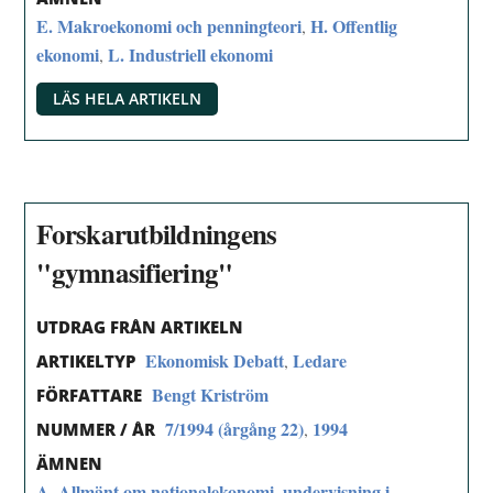
E. Makroekonomi och penningteori
H. Offentlig
,
ekonomi
L. Industriell ekonomi
,
LÄS HELA ARTIKELN
Forskarutbildningens
"gymnasifiering"
UTDRAG FRÅN ARTIKELN
Ekonomisk Debatt
Ledare
,
ARTIKELTYP
Bengt Kriström
FÖRFATTARE
7/1994 (årgång 22)
1994
,
NUMMER / ÅR
ÄMNEN
A. Allmänt om nationalekonomi, undervisning i