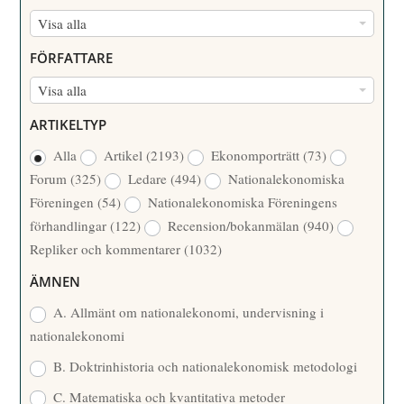
N
Visa alla
U
FÖRFATTARE
M
F
Visa alla
M
Ö
E
ARTIKELTYP
R
R
Alla
Artikel
(2193)
Ekonomporträtt
(73)
F
/
Forum
(325)
Ledare
(494)
Nationalekonomiska
A
Å
Föreningen
(54)
Nationalekonomiska Föreningens
T
R
förhandlingar
(122)
Recension/bokanmälan
(940)
T
Repliker och kommentarer
(1032)
A
R
ÄMNEN
E
A. Allmänt om nationalekonomi, undervisning i
nationalekonomi
B. Doktrinhistoria och nationalekonomisk metodologi
C. Matematiska och kvantitativa metoder