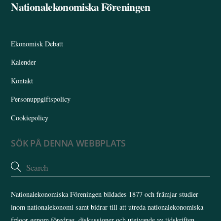
Nationalekonomiska Föreningen
Back
To
Top
Ekonomisk Debatt
Kalender
Kontakt
Personuppgiftspolicy
Cookiepolicy
SÖK PÅ DENNA WEBBPLATS
Nationalekonomiska Föreningen bildades 1877 och främjar studier
inom nationalekonomi samt bidrar till att utreda nationalekonomiska
frågor genom föredrag, diskussioner och utgivande av tidskriften