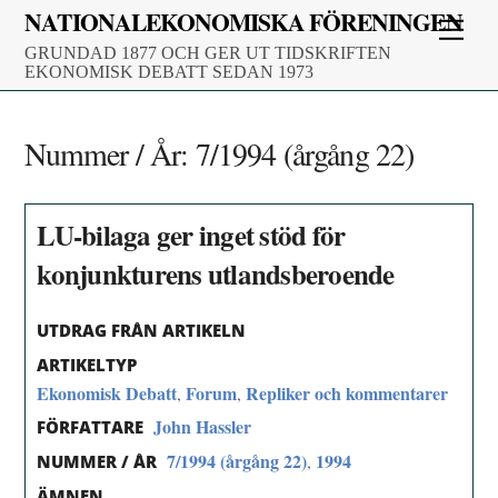
Skip
NATIONALEKONOMISKA FÖRENINGEN
Men
to
GRUNDAD 1877 OCH GER UT TIDSKRIFTEN
content
EKONOMISK DEBATT SEDAN 1973
Nummer / År:
7/1994 (årgång 22)
LU-bilaga ger inget stöd för
konjunkturens utlandsberoende
UTDRAG FRÅN ARTIKELN
ARTIKELTYP
Ekonomisk Debatt
Forum
Repliker och kommentarer
,
,
John Hassler
FÖRFATTARE
7/1994 (årgång 22)
1994
,
NUMMER / ÅR
ÄMNEN