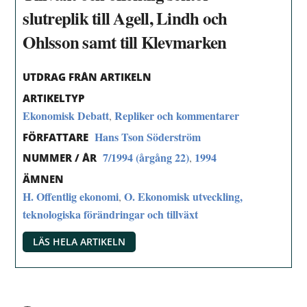
slutreplik till Agell, Lindh och
Ohlsson samt till Klevmarken
UTDRAG FRÅN ARTIKELN
ARTIKELTYP
Ekonomisk Debatt
Repliker och kommentarer
,
Hans Tson Söderström
FÖRFATTARE
7/1994 (årgång 22)
1994
,
NUMMER / ÅR
ÄMNEN
H. Offentlig ekonomi
O. Ekonomisk utveckling,
,
teknologiska förändringar och tillväxt
LÄS HELA ARTIKELN