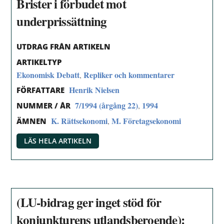
Brister i förbudet mot
underprissättning
UTDRAG FRÅN ARTIKELN
ARTIKELTYP
Ekonomisk Debatt
Repliker och kommentarer
,
Henrik Nielsen
FÖRFATTARE
7/1994 (årgång 22)
1994
,
NUMMER / ÅR
K. Rättsekonomi
M. Företagsekonomi
,
ÄMNEN
LÄS HELA ARTIKELN
(LU-bidrag ger inget stöd för
konjunkturens utlandsberoende):