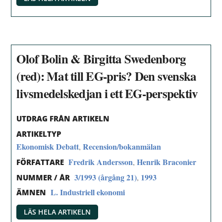
Olof Bolin & Birgitta Swedenborg
(red): Mat till EG-pris? Den svenska
livsmedelskedjan i ett EG-perspektiv
UTDRAG FRÅN ARTIKELN
ARTIKELTYP
Ekonomisk Debatt
Recension/bokanmälan
,
Fredrik Andersson
Henrik Braconier
,
FÖRFATTARE
3/1993 (årgång 21)
1993
,
NUMMER / ÅR
L. Industriell ekonomi
ÄMNEN
LÄS HELA ARTIKELN