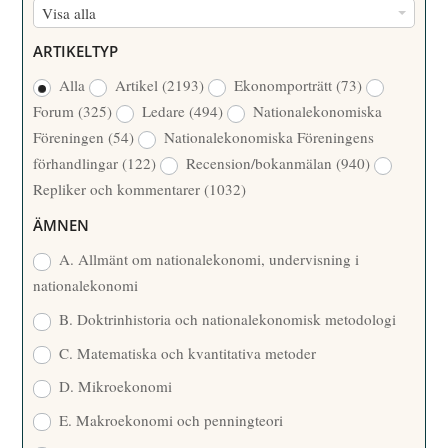
F
Visa alla
M
Ö
E
ARTIKELTYP
R
R
Alla
Artikel
(2193)
Ekonomporträtt
(73)
F
/
Forum
(325)
Ledare
(494)
Nationalekonomiska
A
Å
Föreningen
(54)
Nationalekonomiska Föreningens
T
R
förhandlingar
(122)
Recension/bokanmälan
(940)
T
Repliker och kommentarer
(1032)
A
R
ÄMNEN
E
A. Allmänt om nationalekonomi, undervisning i
nationalekonomi
B. Doktrinhistoria och nationalekonomisk metodologi
C. Matematiska och kvantitativa metoder
D. Mikroekonomi
E. Makroekonomi och penningteori