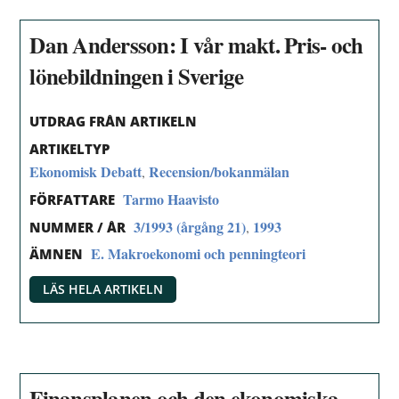
Dan Andersson: I vår makt. Pris- och
lönebildningen i Sverige
UTDRAG FRÅN ARTIKELN
ARTIKELTYP
Ekonomisk Debatt
Recension/bokanmälan
,
Tarmo Haavisto
FÖRFATTARE
3/1993 (årgång 21)
1993
,
NUMMER / ÅR
E. Makroekonomi och penningteori
ÄMNEN
LÄS HELA ARTIKELN
Finansplanen och den ekonomiska