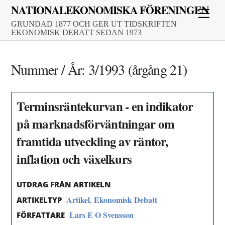
Skip
NATIONALEKONOMISKA FÖRENINGEN
Men
to
GRUNDAD 1877 OCH GER UT TIDSKRIFTEN
content
EKONOMISK DEBATT SEDAN 1973
Nummer / År:
3/1993 (årgång 21)
Terminsräntekurvan - en indikator
på marknadsförväntningar om
framtida utveckling av räntor,
inflation och växelkurs
UTDRAG FRÅN ARTIKELN
Artikel
Ekonomisk Debatt
,
ARTIKELTYP
Lars E O Svensson
FÖRFATTARE