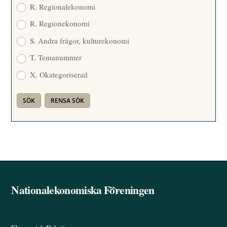
R. Regionalekonomi
R. Regionekonomi
S. Andra frågor, kulturekonomi
T. Temanummer
X. Okategoriserad
Nationalekonomiska Föreningen
Back
To
Top