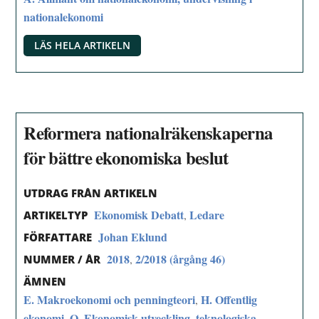
nationalekonomi
LÄS HELA ARTIKELN
Reformera nationalräkenskaperna
för bättre ekonomiska beslut
UTDRAG FRÅN ARTIKELN
Ekonomisk Debatt
Ledare
,
ARTIKELTYP
Johan Eklund
FÖRFATTARE
2018
2/2018 (årgång 46)
,
NUMMER / ÅR
ÄMNEN
E. Makroekonomi och penningteori
H. Offentlig
,
ekonomi
O. Ekonomisk utveckling, teknologiska
,