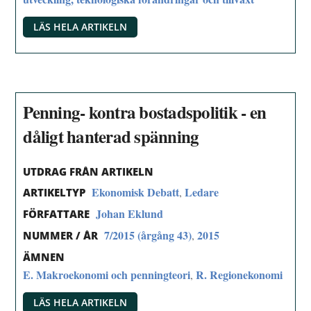
LÄS HELA ARTIKELN
Penning- kontra bostadspolitik - en
dåligt hanterad spänning
UTDRAG FRÅN ARTIKELN
Ekonomisk Debatt
Ledare
,
ARTIKELTYP
Johan Eklund
FÖRFATTARE
7/2015 (årgång 43)
2015
,
NUMMER / ÅR
ÄMNEN
E. Makroekonomi och penningteori
R. Regionekonomi
,
LÄS HELA ARTIKELN