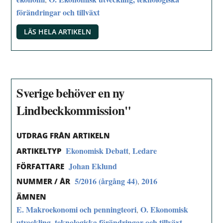
förändringar och tillväxt
LÄS HELA ARTIKELN
Sverige behöver en ny
Lindbeckkommission"
UTDRAG FRÅN ARTIKELN
Ekonomisk Debatt
Ledare
,
ARTIKELTYP
Johan Eklund
FÖRFATTARE
5/2016 (årgång 44)
2016
,
NUMMER / ÅR
ÄMNEN
E. Makroekonomi och penningteori
O. Ekonomisk
,
utveckling, teknologiska förändringar och tillväxt