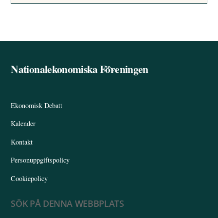
Nationalekonomiska Föreningen
Back
To
Top
Ekonomisk Debatt
Kalender
Kontakt
Personuppgiftspolicy
Cookiepolicy
SÖK PÅ DENNA WEBBPLATS