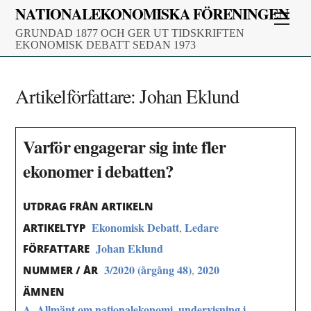
Skip
NATIONALEKONOMISKA FÖRENINGEN
Men
to
GRUNDAD 1877 OCH GER UT TIDSKRIFTEN
content
EKONOMISK DEBATT SEDAN 1973
Artikelförfattare:
Johan Eklund
Varför engagerar sig inte fler
ekonomer i debatten?
UTDRAG FRÅN ARTIKELN
Ekonomisk Debatt
Ledare
,
ARTIKELTYP
Johan Eklund
FÖRFATTARE
3/2020 (årgång 48)
2020
,
NUMMER / ÅR
ÄMNEN
A. Allmänt om nationalekonomi, undervisning i