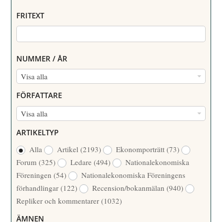
FRITEXT
NUMMER / ÅR
N
Visa alla
U
FÖRFATTARE
M
F
Visa alla
M
Ö
E
ARTIKELTYP
R
R
Alla
Artikel
(2193)
Ekonomporträtt
(73)
F
/
Forum
(325)
Ledare
(494)
Nationalekonomiska
A
Å
Föreningen
(54)
Nationalekonomiska Föreningens
T
R
förhandlingar
(122)
Recension/bokanmälan
(940)
T
Repliker och kommentarer
(1032)
A
R
ÄMNEN