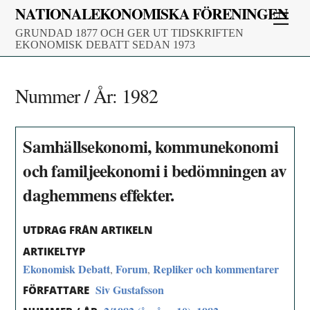
Skip
NATIONALEKONOMISKA FÖRENINGEN
Men
to
GRUNDAD 1877 OCH GER UT TIDSKRIFTEN
content
EKONOMISK DEBATT SEDAN 1973
Nummer / År:
1982
Samhällsekonomi, kommunekonomi
och familjeekonomi i bedömningen av
daghemmens effekter.
UTDRAG FRÅN ARTIKELN
ARTIKELTYP
Ekonomisk Debatt
Forum
Repliker och kommentarer
,
,
Siv Gustafsson
FÖRFATTARE