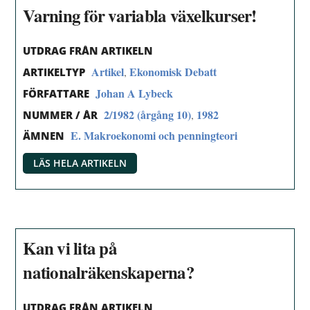
Varning för variabla växelkurser!
UTDRAG FRÅN ARTIKELN
Artikel
Ekonomisk Debatt
,
ARTIKELTYP
Johan A Lybeck
FÖRFATTARE
2/1982 (årgång 10)
1982
,
NUMMER / ÅR
E. Makroekonomi och penningteori
ÄMNEN
LÄS HELA ARTIKELN
Kan vi lita på
nationalräkenskaperna?
UTDRAG FRÅN ARTIKELN