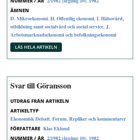
2/1982 (årgång 10)
1982
,
NUMMER / ÅR
ÄMNEN
D. Mikroekonomi
H. Offentlig ekonomi
I. Hälsovård,
,
,
utbildning samt socialvård och social service
J.
,
Arbetsmarknadsekonomi och befolkningsekonomi
LÄS HELA ARTIKELN
Svar till Göransson
UTDRAG FRÅN ARTIKELN
ARTIKELTYP
Ekonomisk Debatt
Forum
Repliker och kommentarer
,
,
Klas Eklund
FÖRFATTARE
2/1982 (årgång 10)
1982
,
NUMMER / ÅR