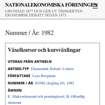
Skip
NATIONALEKONOMISKA FÖRENINGEN
Men
to
GRUNDAD 1877 OCH GER UT TIDSKRIFTEN
content
EKONOMISK DEBATT SEDAN 1973
Nummer / År:
1982
Växelkurser och kursväxlingar
UTDRAG FRÅN ARTIKELN
Ekonomisk Debatt
Ledare
,
ARTIKELTYP
Lars Bergman
FÖRFATTARE
8/1982 (årgång 10)
1982
,
NUMMER / ÅR
ÄMNEN
E. Makroekonomi och penningteori
H. Offentlig
,
ekonomi