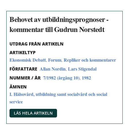
Behovet av utbildningsprognoser -
kommentar till Gudrun Norstedt
UTDRAG FRÅN ARTIKELN
ARTIKELTYP
Ekonomisk Debatt
Forum
Repliker och kommentarer
,
,
Allan Nordin
Lars Stigendal
,
FÖRFATTARE
7/1982 (årgång 10)
1982
,
NUMMER / ÅR
ÄMNEN
I. Hälsovård, utbildning samt socialvård och social
service
LÄS HELA ARTIKELN