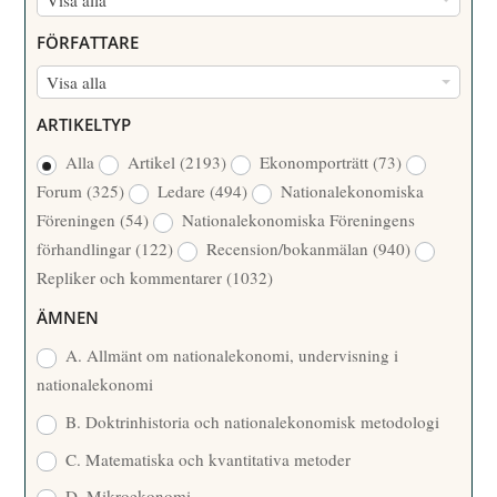
U
FÖRFATTARE
M
F
Visa alla
M
Ö
E
ARTIKELTYP
R
R
Alla
Artikel
(2193)
Ekonomporträtt
(73)
F
/
Forum
(325)
Ledare
(494)
Nationalekonomiska
A
Å
Föreningen
(54)
Nationalekonomiska Föreningens
T
R
förhandlingar
(122)
Recension/bokanmälan
(940)
T
Repliker och kommentarer
(1032)
A
R
ÄMNEN
E
A. Allmänt om nationalekonomi, undervisning i
nationalekonomi
B. Doktrinhistoria och nationalekonomisk metodologi
C. Matematiska och kvantitativa metoder
D. Mikroekonomi