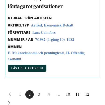
löntagarorganisationer
UTDRAG FRÅN ARTIKELN
Artikel
Ekonomisk Debatt
,
ARTIKELTYP
Lars Calmfors
FÖRFATTARE
7/1982 (årgång 10)
1982
,
NUMMER / ÅR
ÄMNEN
E. Makroekonomi och penningteori
H. Offentlig
,
ekonomi
LÄS HELA ARTIKELN
1
2
3
4
…
10
11
12