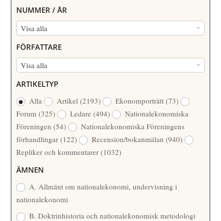
NUMMER / ÅR
N
Visa alla
U
FÖRFATTARE
M
F
Visa alla
M
Ö
E
ARTIKELTYP
R
R
Alla
Artikel
(2193)
Ekonomporträtt
(73)
F
/
Forum
(325)
Ledare
(494)
Nationalekonomiska
A
Å
Föreningen
(54)
Nationalekonomiska Föreningens
T
R
förhandlingar
(122)
Recension/bokanmälan
(940)
T
Repliker och kommentarer
(1032)
A
R
ÄMNEN
E
A. Allmänt om nationalekonomi, undervisning i
nationalekonomi
B. Doktrinhistoria och nationalekonomisk metodologi