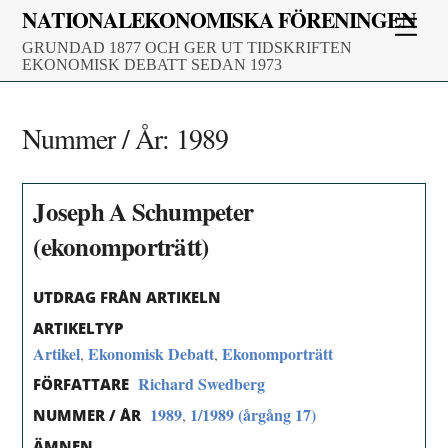
Skip
NATIONALEKONOMISKA FÖRENINGEN
Men
to
GRUNDAD 1877 OCH GER UT TIDSKRIFTEN
content
EKONOMISK DEBATT SEDAN 1973
Nummer / År:
1989
Joseph A Schumpeter
(ekonomporträtt)
UTDRAG FRÅN ARTIKELN
ARTIKELTYP
Artikel
Ekonomisk Debatt
Ekonomporträtt
,
,
Richard Swedberg
FÖRFATTARE
1989
1/1989 (årgång 17)
,
NUMMER / ÅR
ÄMNEN