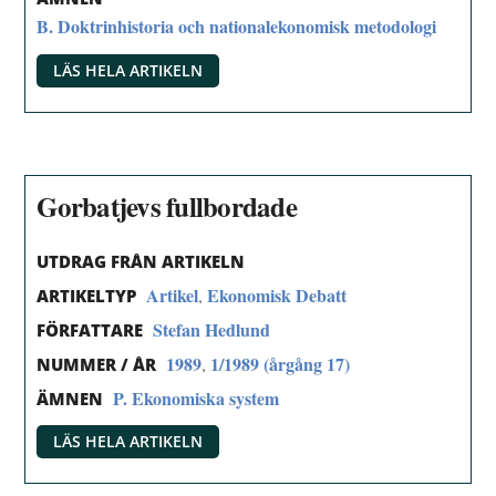
B. Doktrinhistoria och nationalekonomisk metodologi
LÄS HELA ARTIKELN
Gorbatjevs fullbordade
UTDRAG FRÅN ARTIKELN
Artikel
Ekonomisk Debatt
,
ARTIKELTYP
Stefan Hedlund
FÖRFATTARE
1989
1/1989 (årgång 17)
,
NUMMER / ÅR
P. Ekonomiska system
ÄMNEN
LÄS HELA ARTIKELN