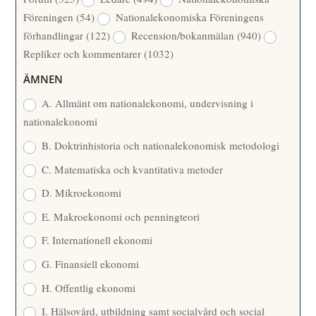
A
Å
Föreningen
(54)
Nationalekonomiska Föreningens
T
R
förhandlingar
(122)
Recension/bokanmälan
(940)
T
Repliker och kommentarer
(1032)
A
R
ÄMNEN
E
A. Allmänt om nationalekonomi, undervisning i
nationalekonomi
B. Doktrinhistoria och nationalekonomisk metodologi
C. Matematiska och kvantitativa metoder
D. Mikroekonomi
E. Makroekonomi och penningteori
F. Internationell ekonomi
G. Finansiell ekonomi
H. Offentlig ekonomi
I. Hälsovård, utbildning samt socialvård och social