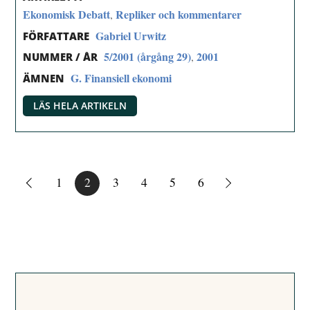
Ekonomisk Debatt
Repliker och kommentarer
,
Gabriel Urwitz
FÖRFATTARE
5/2001 (årgång 29)
2001
,
NUMMER / ÅR
G. Finansiell ekonomi
ÄMNEN
LÄS HELA ARTIKELN
1
2
3
4
5
6