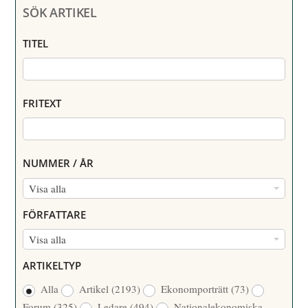
SÖK ARTIKEL
TITEL
FRITEXT
NUMMER / ÅR
N
Visa alla
U
FÖRFATTARE
M
F
Visa alla
M
Ö
E
ARTIKELTYP
R
R
Alla
Artikel
(2193)
Ekonomporträtt
(73)
F
/
Forum
(325)
Ledare
(494)
Nationalekonomiska