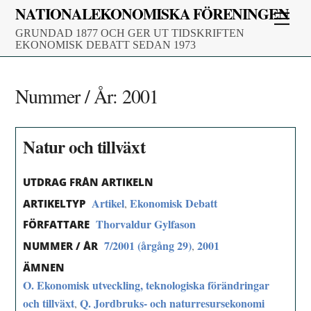
Skip
NATIONALEKONOMISKA FÖRENINGEN
Men
to
GRUNDAD 1877 OCH GER UT TIDSKRIFTEN
content
EKONOMISK DEBATT SEDAN 1973
Nummer / År:
2001
Natur och tillväxt
UTDRAG FRÅN ARTIKELN
Artikel
Ekonomisk Debatt
,
ARTIKELTYP
Thorvaldur Gylfason
FÖRFATTARE
7/2001 (årgång 29)
2001
,
NUMMER / ÅR
ÄMNEN
O. Ekonomisk utveckling, teknologiska förändringar
och tillväxt
Q. Jordbruks- och naturresursekonomi
,