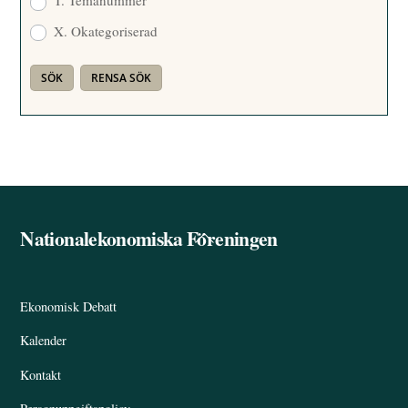
T. Temanummer
X. Okategoriserad
Nationalekonomiska Föreningen
Back
To
Top
Ekonomisk Debatt
Kalender
Kontakt