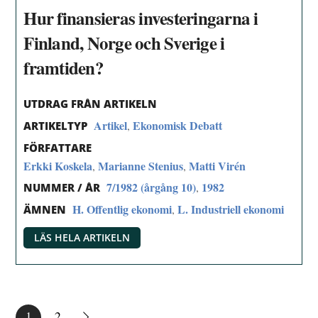
Hur finansieras investeringarna i
Finland, Norge och Sverige i
framtiden?
UTDRAG FRÅN ARTIKELN
Artikel
Ekonomisk Debatt
,
ARTIKELTYP
FÖRFATTARE
Erkki Koskela
Marianne Stenius
Matti Virén
,
,
7/1982 (årgång 10)
1982
,
NUMMER / ÅR
H. Offentlig ekonomi
L. Industriell ekonomi
,
ÄMNEN
LÄS HELA ARTIKELN
1
2