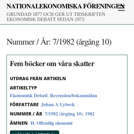
Skip
NATIONALEKONOMISKA FÖRENINGEN
Men
to
GRUNDAD 1877 OCH GER UT TIDSKRIFTEN
content
EKONOMISK DEBATT SEDAN 1973
Nummer / År:
7/1982 (årgång 10)
Fem böcker om våra skatter
UTDRAG FRÅN ARTIKELN
ARTIKELTYP
Ekonomisk Debatt
Recension/bokanmälan
,
Johan A Lybeck
FÖRFATTARE
7/1982 (årgång 10)
1982
,
NUMMER / ÅR
H. Offentlig ekonomi
ÄMNEN