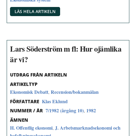
LÄS HELA ARTIKELN
Lars Söderström m fl: Hur ojämlika
är vi?
UTDRAG FRÅN ARTIKELN
ARTIKELTYP
Ekonomisk Debatt
Recension/bokanmälan
,
Klas Eklund
FÖRFATTARE
7/1982 (årgång 10)
1982
,
NUMMER / ÅR
ÄMNEN
H. Offentlig ekonomi
J. Arbetsmarknadsekonomi och
,
befolkningsekonomi