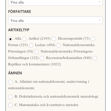
N
Visa alla
U
FÖRFATTARE
M
F
Visa alla
M
Ö
E
ARTIKELTYP
R
R
Alla
Artikel
(2193)
Ekonomporträtt
(73)
F
/
Forum
(325)
Ledare
(494)
Nationalekonomiska
A
Å
Föreningen
(54)
Nationalekonomiska Föreningens
T
R
förhandlingar
(122)
Recension/bokanmälan
(940)
T
Repliker och kommentarer
(1032)
A
R
ÄMNEN
E
A. Allmänt om nationalekonomi, undervisning i
nationalekonomi
B. Doktrinhistoria och nationalekonomisk metodologi
C. Matematiska och kvantitativa metoder