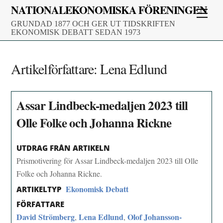
Skip
NATIONALEKONOMISKA FÖRENINGEN
Men
to
GRUNDAD 1877 OCH GER UT TIDSKRIFTEN
content
EKONOMISK DEBATT SEDAN 1973
Artikelförfattare:
Lena Edlund
Assar Lindbeck-medaljen 2023 till
Olle Folke och Johanna Rickne
UTDRAG FRÅN ARTIKELN
Prismotivering för Assar Lindbeck-medaljen 2023 till Olle
Folke och Johanna Rickne.
Ekonomisk Debatt
ARTIKELTYP
FÖRFATTARE
David Strömberg
Lena Edlund
Olof Johansson-
,
,