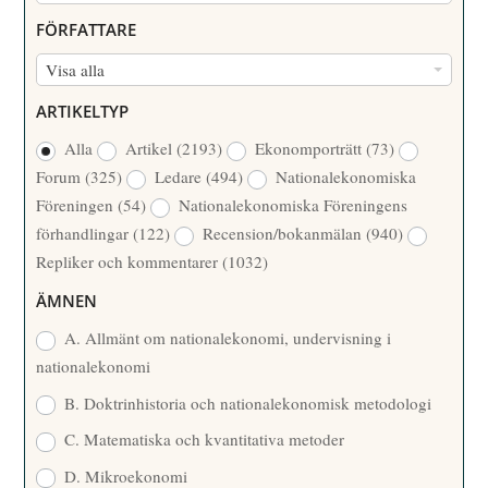
U
FÖRFATTARE
M
F
Visa alla
M
Ö
E
ARTIKELTYP
R
R
Alla
Artikel
(2193)
Ekonomporträtt
(73)
F
/
Forum
(325)
Ledare
(494)
Nationalekonomiska
A
Å
Föreningen
(54)
Nationalekonomiska Föreningens
T
R
förhandlingar
(122)
Recension/bokanmälan
(940)
T
Repliker och kommentarer
(1032)
A
R
ÄMNEN
E
A. Allmänt om nationalekonomi, undervisning i
nationalekonomi
B. Doktrinhistoria och nationalekonomisk metodologi
C. Matematiska och kvantitativa metoder
D. Mikroekonomi