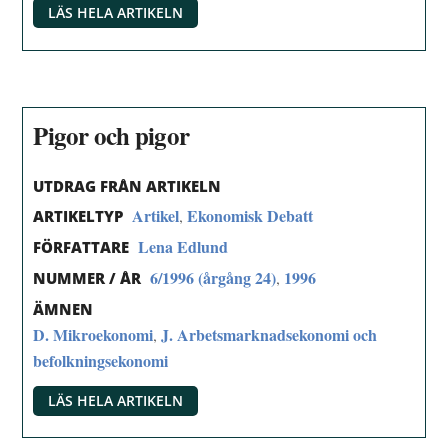
LÄS HELA ARTIKELN
Pigor och pigor
UTDRAG FRÅN ARTIKELN
Artikel
Ekonomisk Debatt
,
ARTIKELTYP
Lena Edlund
FÖRFATTARE
6/1996 (årgång 24)
1996
,
NUMMER / ÅR
ÄMNEN
D. Mikroekonomi
J. Arbetsmarknadsekonomi och
,
befolkningsekonomi
LÄS HELA ARTIKELN