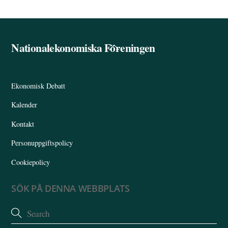
Nationalekonomiska Föreningen
Back
To
Top
Ekonomisk Debatt
Kalender
Kontakt
Personuppgiftspolicy
Cookiepolicy
SÖK PÅ DENNA WEBBPLATS