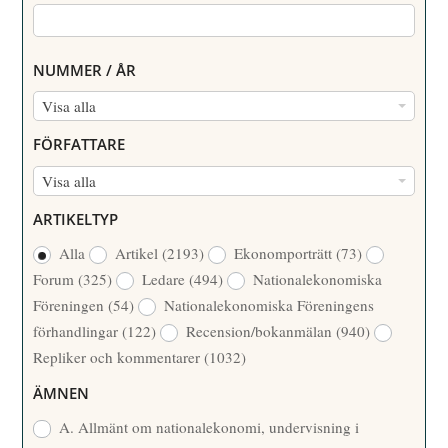
NUMMER / ÅR
N
Visa alla
U
FÖRFATTARE
M
F
Visa alla
M
Ö
E
ARTIKELTYP
R
R
Alla
Artikel
(2193)
Ekonomporträtt
(73)
F
/
Forum
(325)
Ledare
(494)
Nationalekonomiska
A
Å
Föreningen
(54)
Nationalekonomiska Föreningens
T
R
förhandlingar
(122)
Recension/bokanmälan
(940)
T
Repliker och kommentarer
(1032)
A
R
ÄMNEN
E
A. Allmänt om nationalekonomi, undervisning i