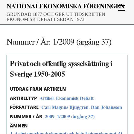
Skip
NATIONALEKONOMISKA FÖRENINGEN
Men
to
GRUNDAD 1877 OCH GER UT TIDSKRIFTEN
content
EKONOMISK DEBATT SEDAN 1973
Nummer / År:
1/2009 (årgång 37)
Privat och offentlig sysselsättning i
Sverige 1950-2005
UTDRAG FRÅN ARTIKELN
Artikel
Ekonomisk Debatt
,
ARTIKELTYP
Carl Magnus Bjuggren
Dan Johansson
,
FÖRFATTARE
2009
1/2009 (årgång 37)
,
NUMMER / ÅR
ÄMNEN
J. Arbetsmarknadsekonomi och befolkningsekonomi
O.
,