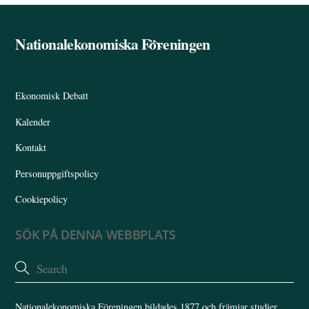
Nationalekonomiska Föreningen
Back
To
Top
Ekonomisk Debatt
Kalender
Kontakt
Personuppgiftspolicy
Cookiepolicy
SÖK PÅ DENNA WEBBPLATS
Nationalekonomiska Föreningen bildades 1877 och främjar studier