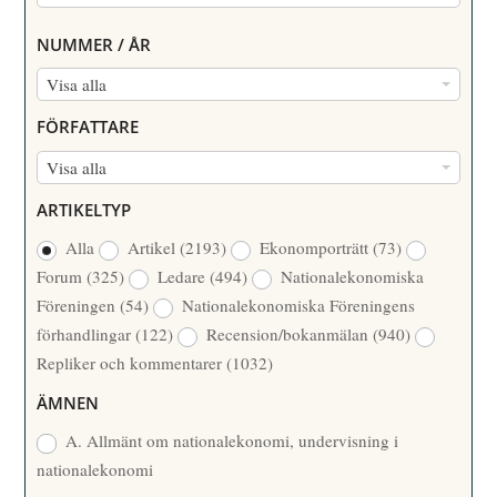
NUMMER / ÅR
N
Visa alla
U
FÖRFATTARE
M
F
Visa alla
M
Ö
E
ARTIKELTYP
R
R
Alla
Artikel
(2193)
Ekonomporträtt
(73)
F
/
Forum
(325)
Ledare
(494)
Nationalekonomiska
A
Å
Föreningen
(54)
Nationalekonomiska Föreningens
T
R
förhandlingar
(122)
Recension/bokanmälan
(940)
T
Repliker och kommentarer
(1032)
A
R
ÄMNEN
E
A. Allmänt om nationalekonomi, undervisning i
nationalekonomi