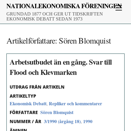
Skip
NATIONALEKONOMISKA FÖRENINGEN
Men
to
GRUNDAD 1877 OCH GER UT TIDSKRIFTEN
content
EKONOMISK DEBATT SEDAN 1973
Artikelförfattare:
Sören Blomquist
Arbetsutbudet än en gång. Svar till
Flood och Klevmarken
UTDRAG FRÅN ARTIKELN
ARTIKELTYP
Ekonomisk Debatt
Repliker och kommentarer
,
Sören Blomquist
FÖRFATTARE
3/1990 (årgång 18)
1990
,
NUMMER / ÅR
ÄMNEN