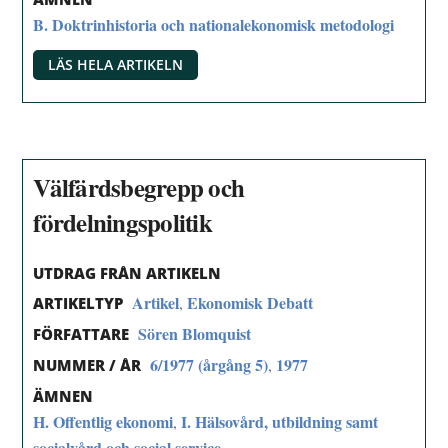
B. Doktrinhistoria och nationalekonomisk metodologi
LÄS HELA ARTIKELN
Välfärdsbegrepp och
fördelningspolitik
UTDRAG FRÅN ARTIKELN
Artikel
Ekonomisk Debatt
,
ARTIKELTYP
Sören Blomquist
FÖRFATTARE
6/1977 (årgång 5)
1977
,
NUMMER / ÅR
ÄMNEN
H. Offentlig ekonomi
I. Hälsovård, utbildning samt
,
socialvård och social service