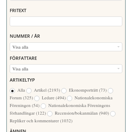
FRITEXT
NUMMER / ÅR
N
Visa alla
U
FÖRFATTARE
M
F
Visa alla
M
Ö
E
ARTIKELTYP
R
R
Alla
Artikel
(2193)
Ekonomporträtt
(73)
F
/
Forum
(325)
Ledare
(494)
Nationalekonomiska
A
Å
Föreningen
(54)
Nationalekonomiska Föreningens
T
R
förhandlingar
(122)
Recension/bokanmälan
(940)
T
Repliker och kommentarer
(1032)
A
R
ÄMNEN