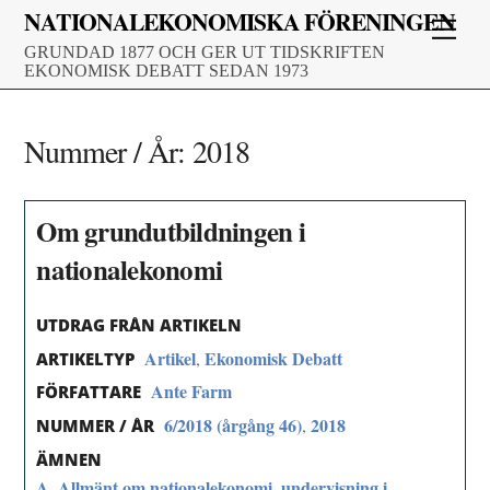
Skip
NATIONALEKONOMISKA FÖRENINGEN
Men
to
GRUNDAD 1877 OCH GER UT TIDSKRIFTEN
content
EKONOMISK DEBATT SEDAN 1973
Nummer / År:
2018
Om grundutbildningen i
nationalekonomi
UTDRAG FRÅN ARTIKELN
Artikel
Ekonomisk Debatt
,
ARTIKELTYP
Ante Farm
FÖRFATTARE
6/2018 (årgång 46)
2018
,
NUMMER / ÅR
ÄMNEN
A. Allmänt om nationalekonomi, undervisning i