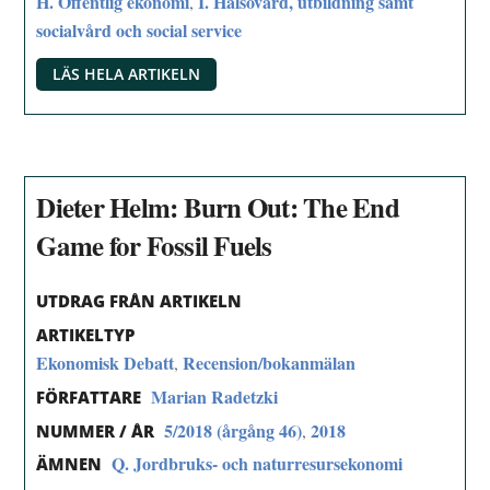
H. Offentlig ekonomi
I. Hälsovård, utbildning samt
,
socialvård och social service
LÄS HELA ARTIKELN
Dieter Helm: Burn Out: The End
Game for Fossil Fuels
UTDRAG FRÅN ARTIKELN
ARTIKELTYP
Ekonomisk Debatt
Recension/bokanmälan
,
Marian Radetzki
FÖRFATTARE
5/2018 (årgång 46)
2018
,
NUMMER / ÅR
Q. Jordbruks- och naturresursekonomi
ÄMNEN