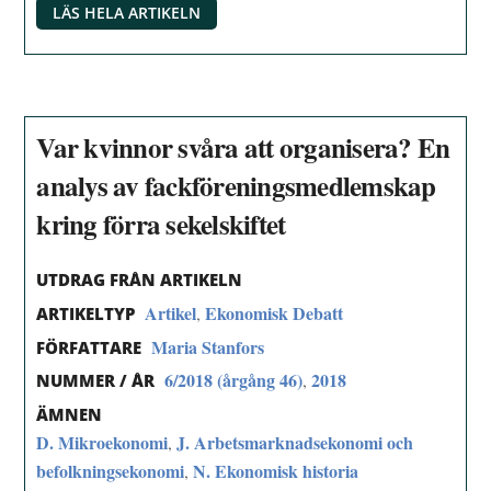
LÄS HELA ARTIKELN
Var kvinnor svåra att organisera? En
analys av fackföreningsmedlemskap
kring förra sekelskiftet
UTDRAG FRÅN ARTIKELN
Artikel
Ekonomisk Debatt
,
ARTIKELTYP
Maria Stanfors
FÖRFATTARE
6/2018 (årgång 46)
2018
,
NUMMER / ÅR
ÄMNEN
D. Mikroekonomi
J. Arbetsmarknadsekonomi och
,
befolkningsekonomi
N. Ekonomisk historia
,