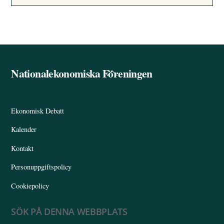
Nationalekonomiska Föreningen
Back
To
Top
Ekonomisk Debatt
Kalender
Kontakt
Personuppgiftspolicy
Cookiepolicy
SÖK PÅ DENNA WEBBPLATS