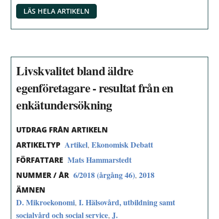
LÄS HELA ARTIKELN
Livskvalitet bland äldre
egenföretagare - resultat från en
enkätundersökning
UTDRAG FRÅN ARTIKELN
Artikel
Ekonomisk Debatt
,
ARTIKELTYP
Mats Hammarstedt
FÖRFATTARE
6/2018 (årgång 46)
2018
,
NUMMER / ÅR
ÄMNEN
D. Mikroekonomi
I. Hälsovård, utbildning samt
,
socialvård och social service
J.
,