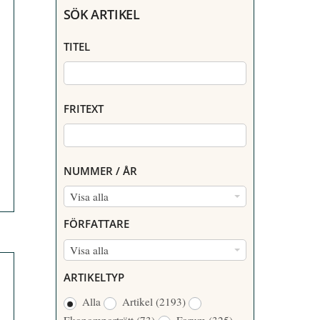
SÖK ARTIKEL
TITEL
FRITEXT
NUMMER / ÅR
N
Visa alla
U
FÖRFATTARE
M
F
Visa alla
M
Ö
E
ARTIKELTYP
R
R
Alla
Artikel
(2193)
F
/