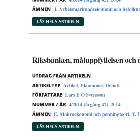
J. Arbetsmarknadsekonomi och befolkn
ÄMNEN
LÄS HELA ARTIKELN
Riksbanken, måluppfyllelsen och 
UTDRAG FRÅN ARTIKELN
Artikel
Ekonomisk Debatt
,
ARTIKELTYP
Lars E O Svensson
FÖRFATTARE
4/2014 (årgång 42)
2014
,
NUMMER / ÅR
E. Makroekonomi och penningteori
T. 
,
ÄMNEN
LÄS HELA ARTIKELN