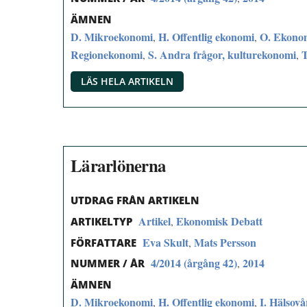
ÄMNEN
D. Mikroekonomi
H. Offentlig ekonomi
O. Ekonomi
,
,
Regionekonomi
S. Andra frågor, kulturekonomi
,
,
LÄS HELA ARTIKELN
Lärarlönerna
UTDRAG FRÅN ARTIKELN
Artikel
Ekonomisk Debatt
,
ARTIKELTYP
Eva Skult
Mats Persson
,
FÖRFATTARE
4/2014 (årgång 42)
2014
,
NUMMER / ÅR
ÄMNEN
D. Mikroekonomi
H. Offentlig ekonomi
I. Hälsovå
,
,