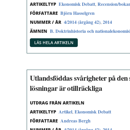
Ekonomisk Debatt
Recension/boka
,
ARTIKELTYP
Björn Hasselgren
FÖRFATTARE
4/2014 (årgång 42)
2014
,
NUMMER / ÅR
B. Doktrinhistoria och nationalekonomi
ÄMNEN
LÄS HELA ARTIKELN
Utlandsföddas svårigheter på den
lösningar är otillräckliga
UTDRAG FRÅN ARTIKELN
Artikel
Ekonomisk Debatt
,
ARTIKELTYP
Andreas Bergh
FÖRFATTARE
4/2014 (årgång 42)
2014
,
NUMMER / ÅR