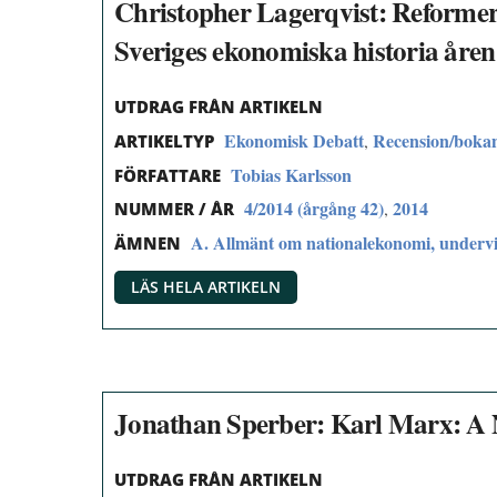
Christopher Lagerqvist: Reformer o
Sveriges ekonomiska historia åren
UTDRAG FRÅN ARTIKELN
Ekonomisk Debatt
Recension/boka
,
ARTIKELTYP
Tobias Karlsson
FÖRFATTARE
4/2014 (årgång 42)
2014
,
NUMMER / ÅR
A. Allmänt om nationalekonomi, undervi
ÄMNEN
LÄS HELA ARTIKELN
Jonathan Sperber: Karl Marx: A N
UTDRAG FRÅN ARTIKELN