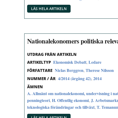
LÄS HELA ARTIKELN
Nationalekonomers politiska relev
UTDRAG FRÅN ARTIKELN
Ekonomisk Debatt
Ledare
,
ARTIKELTYP
Niclas Berggren
Therese Nilsson
,
FÖRFATTARE
4/2014 (årgång 42)
2014
,
NUMMER / ÅR
ÄMNEN
A. Allmänt om nationalekonomi, undervisning i na
penningteori
H. Offentlig ekonomi
J. Arbetsmark
,
,
teknologiska förändringar och tillväxt
T. Temanu
,
LÄS HELA ARTIKELN