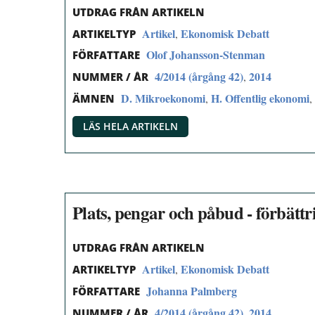
UTDRAG FRÅN ARTIKELN
Artikel
Ekonomisk Debatt
,
ARTIKELTYP
Olof Johansson-Stenman
FÖRFATTARE
4/2014 (årgång 42)
2014
,
NUMMER / ÅR
D. Mikroekonomi
H. Offentlig ekonomi
,
,
ÄMNEN
LÄS HELA ARTIKELN
Plats, pengar och påbud - förbättr
UTDRAG FRÅN ARTIKELN
Artikel
Ekonomisk Debatt
,
ARTIKELTYP
Johanna Palmberg
FÖRFATTARE
4/2014 (årgång 42)
2014
,
NUMMER / ÅR