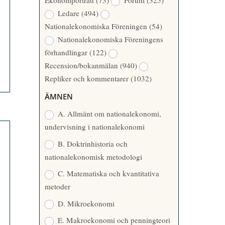
Ekonomporträtt
(73)
Forum
(325)
A
Å
Ledare
(494)
T
R
Nationalekonomiska Föreningen
(54)
T
Nationalekonomiska Föreningens
A
förhandlingar
(122)
R
Recension/bokanmälan
(940)
E
Repliker och kommentarer
(1032)
ÄMNEN
A. Allmänt om nationalekonomi,
undervisning i nationalekonomi
B. Doktrinhistoria och
nationalekonomisk metodologi
C. Matematiska och kvantitativa
metoder
D. Mikroekonomi
E. Makroekonomi och penningteori