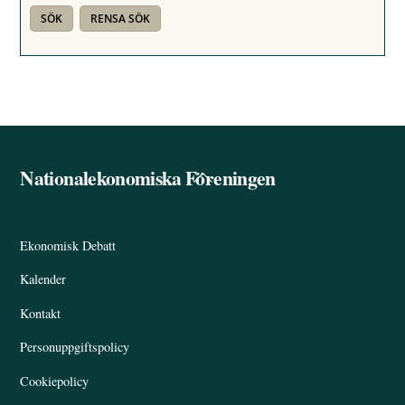
Nationalekonomiska Föreningen
Back
To
Top
Ekonomisk Debatt
Kalender
Kontakt
Personuppgiftspolicy
Cookiepolicy