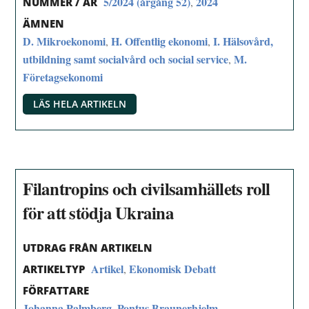
5/2024 (årgång 52)
2024
,
NUMMER / ÅR
ÄMNEN
D. Mikroekonomi
H. Offentlig ekonomi
I. Hälsovård,
,
,
utbildning samt socialvård och social service
M.
,
Företagsekonomi
LÄS HELA ARTIKELN
Filantropins och civilsamhällets roll
för att stödja Ukraina
UTDRAG FRÅN ARTIKELN
Artikel
Ekonomisk Debatt
,
ARTIKELTYP
FÖRFATTARE
Johanna Palmberg
Pontus Braunerhjelm
,