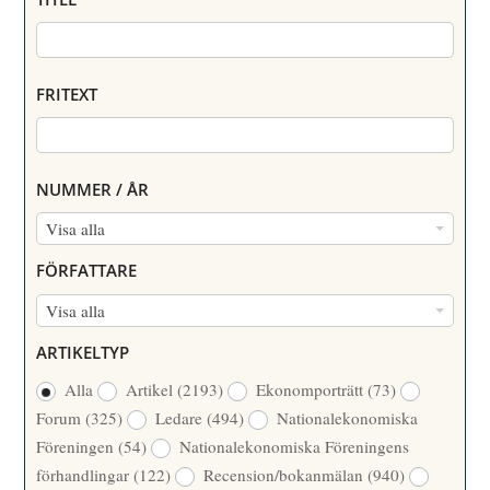
FRITEXT
NUMMER / ÅR
N
Visa alla
U
FÖRFATTARE
M
F
Visa alla
M
Ö
E
ARTIKELTYP
R
R
Alla
Artikel
(2193)
Ekonomporträtt
(73)
F
/
Forum
(325)
Ledare
(494)
Nationalekonomiska
A
Å
Föreningen
(54)
Nationalekonomiska Föreningens
T
R
förhandlingar
(122)
Recension/bokanmälan
(940)
T