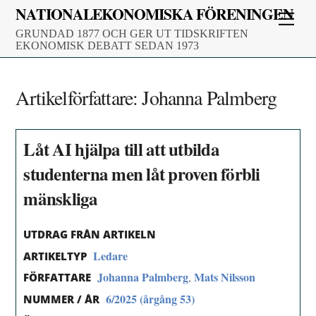
Skip
NATIONALEKONOMISKA FÖRENINGEN
Men
to
GRUNDAD 1877 OCH GER UT TIDSKRIFTEN
content
EKONOMISK DEBATT SEDAN 1973
Artikelförfattare:
Johanna Palmberg
Låt AI hjälpa till att utbilda
studenterna men låt proven förbli
mänskliga
UTDRAG FRÅN ARTIKELN
Ledare
ARTIKELTYP
Johanna Palmberg
Mats Nilsson
,
FÖRFATTARE
6/2025 (årgång 53)
NUMMER / ÅR