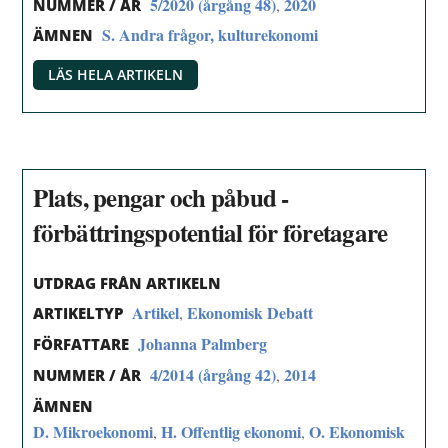
5/2020 (årgång 48)
2020
,
NUMMER / ÅR
S. Andra frågor, kulturekonomi
ÄMNEN
LÄS HELA ARTIKELN
Plats, pengar och påbud -
förbättringspotential för företagare
UTDRAG FRÅN ARTIKELN
Artikel
Ekonomisk Debatt
,
ARTIKELTYP
Johanna Palmberg
FÖRFATTARE
4/2014 (årgång 42)
2014
,
NUMMER / ÅR
ÄMNEN
D. Mikroekonomi
H. Offentlig ekonomi
O. Ekonomisk
,
,