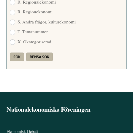
R. Regionalekonomi
R. Regionekonomi
S. Andra frågor, kulturekonomi
T. Temanummer
X. Okategoriserad
Nationalekonomiska Föreningen
Back
To
Top
Ekonomisk Debatt