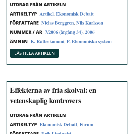
UTDRAG FRÅN ARTIKELN
Artikel
Ekonomisk Debatt
,
ARTIKELTYP
Niclas Berggren
Nils Karlsson
,
FÖRFATTARE
7/2006 (årgång 34)
2006
,
NUMMER / ÅR
K. Rättsekonomi
P. Ekonomiska system
,
ÄMNEN
LÄS HELA ARTIKELN
Effekterna av fria skolval: en
vetenskaplig kontrovers
UTDRAG FRÅN ARTIKELN
Ekonomisk Debatt
Forum
,
ARTIKELTYP
Erik Lindqvist
FÖRFATTARE