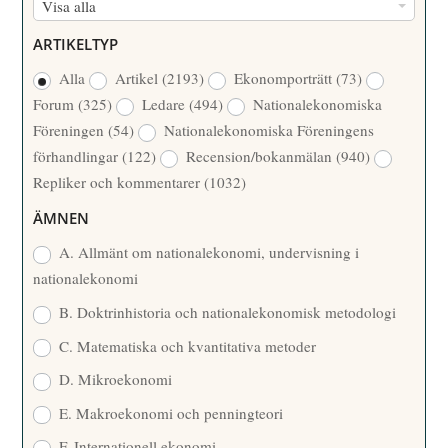
F
Visa alla
M
Ö
E
ARTIKELTYP
R
R
Alla
Artikel
(2193)
Ekonomporträtt
(73)
F
/
Forum
(325)
Ledare
(494)
Nationalekonomiska
A
Å
Föreningen
(54)
Nationalekonomiska Föreningens
T
R
förhandlingar
(122)
Recension/bokanmälan
(940)
T
Repliker och kommentarer
(1032)
A
R
ÄMNEN
E
A. Allmänt om nationalekonomi, undervisning i
nationalekonomi
B. Doktrinhistoria och nationalekonomisk metodologi
C. Matematiska och kvantitativa metoder
D. Mikroekonomi
E. Makroekonomi och penningteori
F. Internationell ekonomi