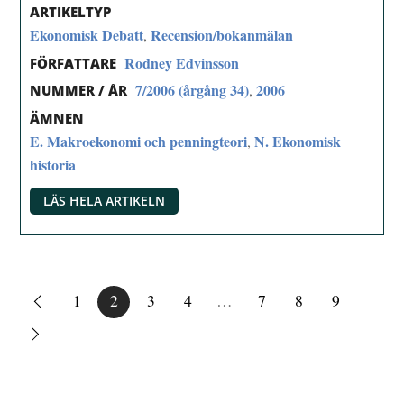
ARTIKELTYP
Ekonomisk Debatt
Recension/bokanmälan
,
Rodney Edvinsson
FÖRFATTARE
7/2006 (årgång 34)
2006
,
NUMMER / ÅR
ÄMNEN
E. Makroekonomi och penningteori
N. Ekonomisk
,
historia
LÄS HELA ARTIKELN
1
2
3
4
…
7
8
9