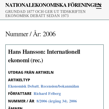
Skip
NATIONALEKONOMISKA FÖRENINGEN
Men
to
GRUNDAD 1877 OCH GER UT TIDSKRIFTEN
content
EKONOMISK DEBATT SEDAN 1973
Nummer / År:
2006
Hans Hansson: Internationell
ekonomi (rec.)
UTDRAG FRÅN ARTIKELN
ARTIKELTYP
Ekonomisk Debatt
Recension/bokanmälan
,
Richard Friberg
FÖRFATTARE
8/2006 (årgång 34)
2006
,
NUMMER / ÅR
ÄMNEN