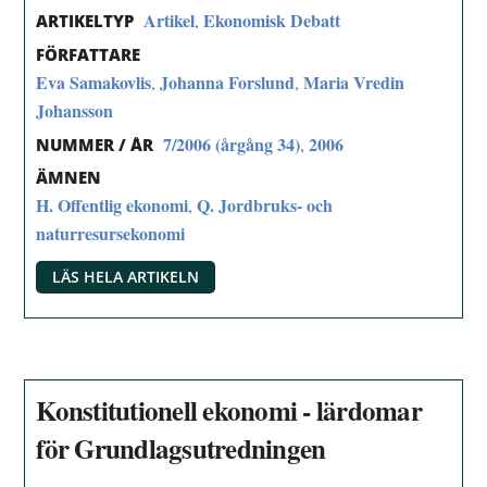
Artikel
Ekonomisk Debatt
,
ARTIKELTYP
FÖRFATTARE
Eva Samakovlis
Johanna Forslund
Maria Vredin
,
,
Johansson
7/2006 (årgång 34)
2006
,
NUMMER / ÅR
ÄMNEN
H. Offentlig ekonomi
Q. Jordbruks- och
,
naturresursekonomi
LÄS HELA ARTIKELN
Konstitutionell ekonomi - lärdomar
för Grundlagsutredningen