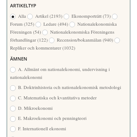
Ö
E
ARTIKELTYP
R
R
Alla
Artikel
(2193)
Ekonomporträtt
(73)
F
/
Forum
(325)
Ledare
(494)
Nationalekonomiska
A
Å
Föreningen
(54)
Nationalekonomiska Föreningens
T
R
förhandlingar
(122)
Recension/bokanmälan
(940)
T
Repliker och kommentarer
(1032)
A
R
ÄMNEN
E
A. Allmänt om nationalekonomi, undervisning i
nationalekonomi
B. Doktrinhistoria och nationalekonomisk metodologi
C. Matematiska och kvantitativa metoder
D. Mikroekonomi
E. Makroekonomi och penningteori
F. Internationell ekonomi