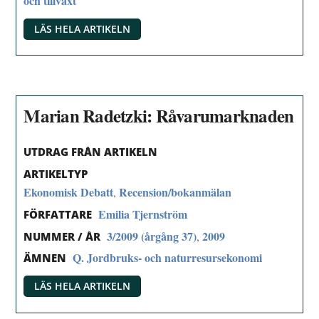
och tillväxt
LÄS HELA ARTIKELN
Marian Radetzki: Råvarumarknaden
UTDRAG FRÅN ARTIKELN
ARTIKELTYP
Ekonomisk Debatt
Recension/bokanmälan
,
Emilia Tjernström
FÖRFATTARE
3/2009 (årgång 37)
2009
,
NUMMER / ÅR
Q. Jordbruks- och naturresursekonomi
ÄMNEN
LÄS HELA ARTIKELN