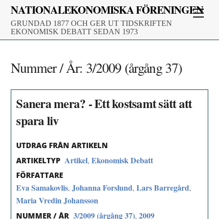
Skip
NATIONALEKONOMISKA FÖRENINGEN
Men
to
GRUNDAD 1877 OCH GER UT TIDSKRIFTEN
content
EKONOMISK DEBATT SEDAN 1973
Nummer / År:
3/2009 (årgång 37)
Sanera mera? - Ett kostsamt sätt att
spara liv
UTDRAG FRÅN ARTIKELN
Artikel
Ekonomisk Debatt
,
ARTIKELTYP
FÖRFATTARE
Eva Samakovlis
Johanna Forslund
Lars Barregård
,
,
,
Maria Vredin Johansson
3/2009 (årgång 37)
2009
,
NUMMER / ÅR