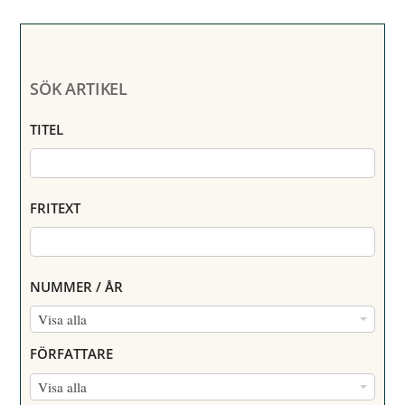
SÖK ARTIKEL
TITEL
FRITEXT
NUMMER / ÅR
N
Visa alla
U
FÖRFATTARE
M
F
Visa alla
M