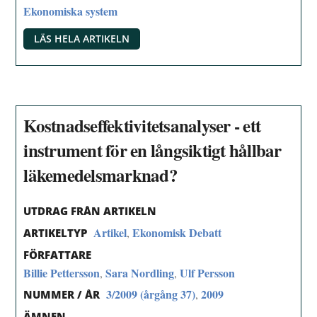
Ekonomiska system
LÄS HELA ARTIKELN
Kostnadseffektivitetsanalyser - ett
instrument för en långsiktigt hållbar
läkemedelsmarknad?
UTDRAG FRÅN ARTIKELN
Artikel
Ekonomisk Debatt
,
ARTIKELTYP
FÖRFATTARE
Billie Pettersson
Sara Nordling
Ulf Persson
,
,
3/2009 (årgång 37)
2009
,
NUMMER / ÅR
ÄMNEN