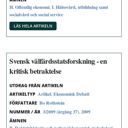
H. Offentlig ekonomi
I. Hälsovård, utbildning samt
,
socialvård och social service
LÄS HELA ARTIKELN
Svensk välfärdsstatsforskning - en
kritisk betraktelse
UTDRAG FRÅN ARTIKELN
Artikel
Ekonomisk Debatt
,
ARTIKELTYP
Bo Rothstein
FÖRFATTARE
3/2009 (årgång 37)
2009
,
NUMMER / ÅR
ÄMNEN
B. Doktrinhistoria och nationalekonomisk metodologi
,