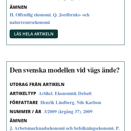
ÄMNEN
H. Offentlig ekonomi
Q. Jordbruks- och
,
naturresursekonomi
LÄS HELA ARTIKELN
Den svenska modellen vid vägs ände?
UTDRAG FRÅN ARTIKELN
Artikel
Ekonomisk Debatt
,
ARTIKELTYP
Henrik Lindberg
Nils Karlson
,
FÖRFATTARE
3/2009 (årgång 37)
2009
,
NUMMER / ÅR
ÄMNEN
J. Arbetsmarknadsekonomi och befolkningsekonomi
P.
,