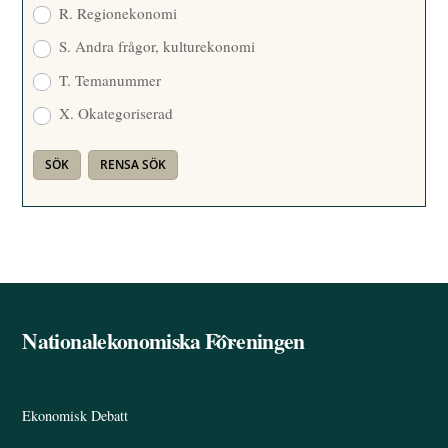
R. Regionekonomi
S. Andra frågor, kulturekonomi
T. Temanummer
X. Okategoriserad
Nationalekonomiska Föreningen
Back
To
Top
Ekonomisk Debatt